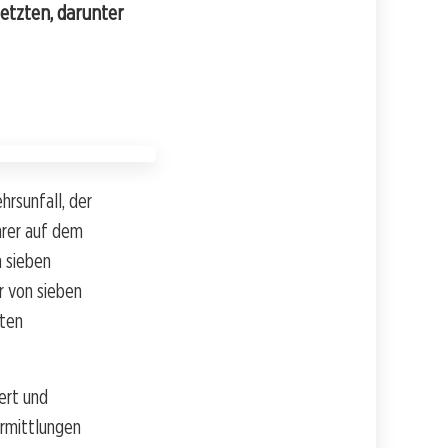
etzten, darunter
rsunfall, der
hrer auf dem
 sieben
r von sieben
nten
ert und
Ermittlungen