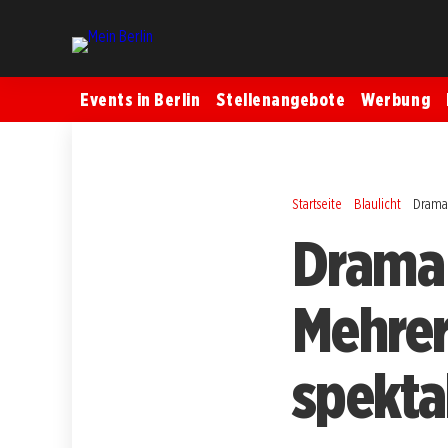
Events in Berlin
Stellenangebote
Werbung
Startseite
Blaulicht
Drama 
Drama 
Mehrer
spekta