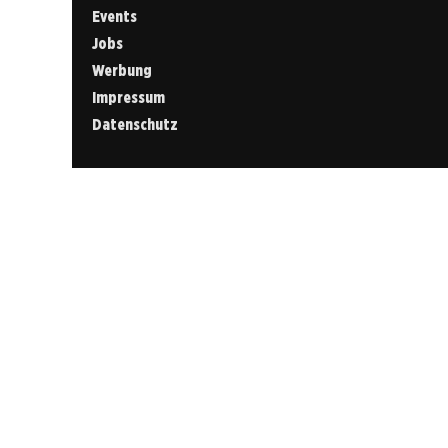
Events
Jobs
Werbung
Impressum
Datenschutz
Cookies &
Datenschutz
Diese Website
verwendet
Cookies für
essenzielle
Funktionen sowie
– mit Ihrer
Zustimmung – für
Analyse und