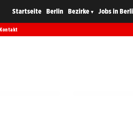
Startseite
Berlin
Bezirke
Jobs in Berl
Kontakt
03. Juni 2025
nung für innovative
Volkspark Weinbergsweg 
Rasenregeneration!
BERLIN