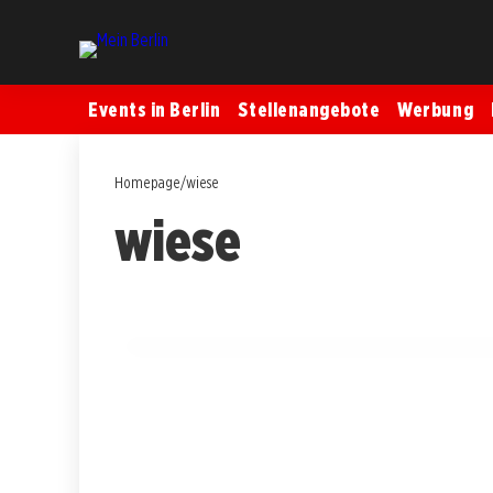
Events in Berlin
Stellenangebote
Werbung
Homepage
/
wiese
wiese
25. Oktober 2025
Klimaschutz in Charlottenburg: Auszeich
Wiesenrenaturierung!
BERLIN