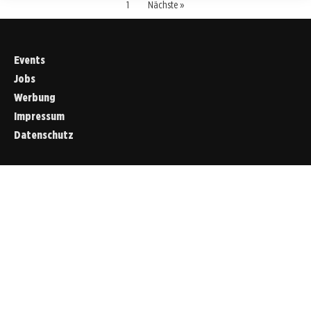
1
Nächste »
Events
Jobs
Werbung
Impressum
Datenschutz
Cookies &
Datenschutz
Diese Website
verwendet
Cookies für
essenzielle
Funktionen sowie