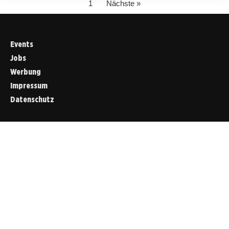
1
Nächste »
Events
Jobs
Werbung
Impressum
Datenschutz
Cookies &
Datenschutz
Diese Website
verwendet
Cookies für
essenzielle
Funktionen sowie