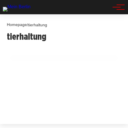
Spandau
Homepage
/
tierhaltung
14. Juli 2025
tierhaltung
Kleines Flusspferd Toni: Abschied vom
Berliner Zoo in sechs Wochen!
BERLIN