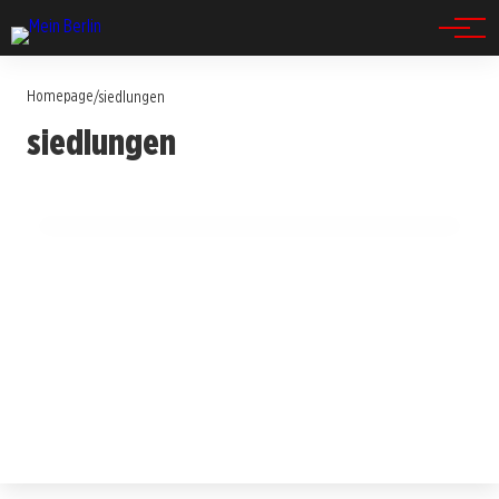
Spandau
Homepage
/
siedlungen
16. Juli 2025
siedlungen
Welterbefestival in Britz: Feiern Sie 100
Jahre Hufeisensiedlung!
BERLIN