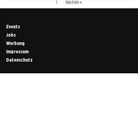
1
Nächste »
Events
Jobs
Werbung
Impressum
Datenschutz
Cookies &
Datenschutz
Diese Website
verwendet
Cookies für
essenzielle
Funktionen sowie