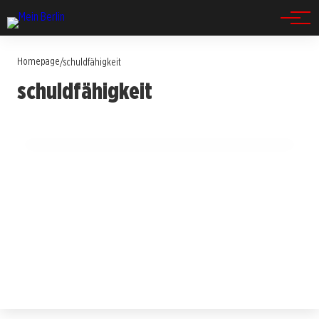
Spandau
Homepage
/
schuldfähigkeit
13. Juli 2025
schuldfähigkeit
Blutige Messerattacke in Casekow: Prozess
gegen 28-Jährigen beginnt!
BERLIN