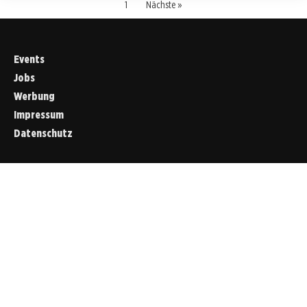
1
Nächste »
Events
Jobs
Werbung
Impressum
Datenschutz
Cookies &
Datenschutz
Diese Website
verwendet
Cookies für
essenzielle
Funktionen sowie