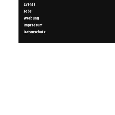
Events
Jobs
Werbung
Impressum
Datenschutz
Cookies &
Datenschutz
Diese Website
verwendet
Cookies für
essenzielle
Funktionen sowie
– mit Ihrer
Zustimmung – für
Analyse und