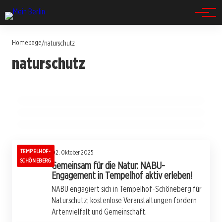
Spandau
Homepage
/
naturschutz
16. Oktober 2025
naturschutz
Berlin setzt auf Natur: Drei große
14. Oktober 2025
Lichtenberg ruft zum Umweltschutz auf:
04. Oktober 2025
Renaturierungsprojekte starten!
Naturschutz in Tempelhof: NABU fördert
Preisverleihung im November 2025!
Ehrenamt und Gemeinschaftsprojekte!
BERLIN
BERLIN
BERLIN
TEMPELHOF-
02. Oktober 2025
SCHÖNEBERG
Gemeinsam für die Natur: NABU-
Engagement in Tempelhof aktiv erleben!
NABU engagiert sich in Tempelhof-Schöneberg für
Naturschutz; kostenlose Veranstaltungen fördern
Artenvielfalt und Gemeinschaft.