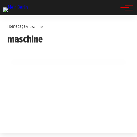
Spandau
Homepage
/
maschine
13. Juli 2025
maschine
Dieter Maschine Birr zelebriert mit 81 Jahren
neues Musikprojekt!
BERLIN