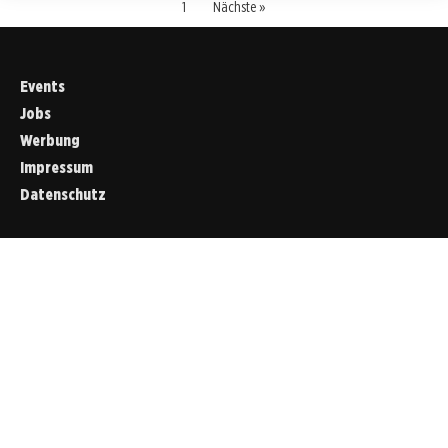
1
Nächste »
Events
Jobs
Werbung
Impressum
Datenschutz
Cookies &
Datenschutz
Diese Website
verwendet
Cookies für
essenzielle
Funktionen sowie