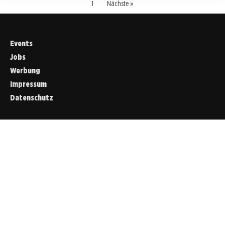
1
Nächste »
Events
Jobs
Werbung
Impressum
Datenschutz
Cookies &
Datenschutz
Diese Website
verwendet
Cookies für
essenzielle
Funktionen sowie