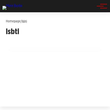
Spandau
Homepage
/
lsbti
16. Juli 2025
lsbti
Einweihung der Regenbogenbank: Zeichen
für Vielfalt in Treptow!
TREPTOW-KÖPENICK