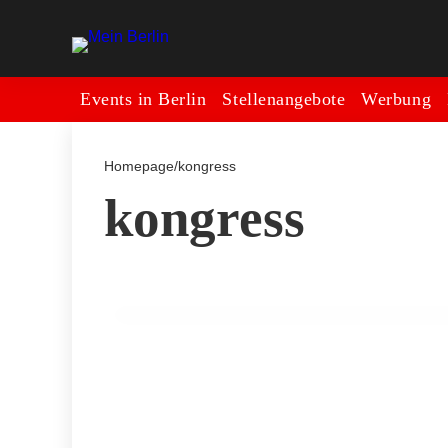
Events in Berlin
Stellenangebote
Werbung
Homepage
/
kongress
kongress
15. Juli 2025
Berliner Gericht hebt Einreiseverbot für
BERLIN