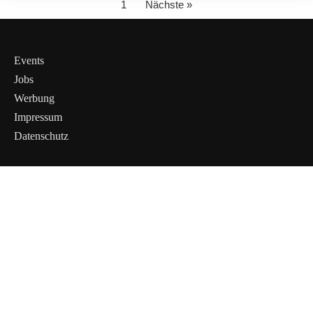
1
Nächste »
Events
Jobs
Werbung
Impressum
Datenschutz
Cookies &
Datenschutz
Diese Website
verwendet
Cookies für
essenzielle
Funktionen sowie