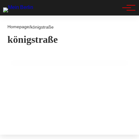
Spandau
14. Juli 2025
Homepage
Dramatischer Unfall in Wannsee:
/
königstraße
königstraße
Radfahrer bei Zusammenstoß schwer
verletzt!
BLAULICHT