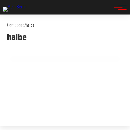
Spandau
Homepage
/
halbe
14. Juli 2025
halbe
Windparks zwischen Teupitz und Halbe:
Nutzen oder Naturschutz-Risiko?
BERLIN