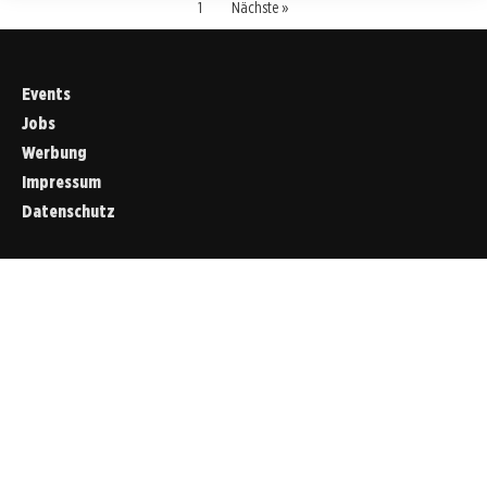
1
Nächste »
Events
Jobs
Werbung
Impressum
Datenschutz
Cookies &
Datenschutz
Diese Website
verwendet
Cookies für
essenzielle
Funktionen sowie