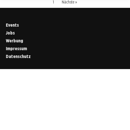
1
Nächste »
Events
Jobs
Werbung
Impressum
Datenschutz
Cookies &
Datenschutz
Diese Website
verwendet
Cookies für
essenzielle
Funktionen sowie