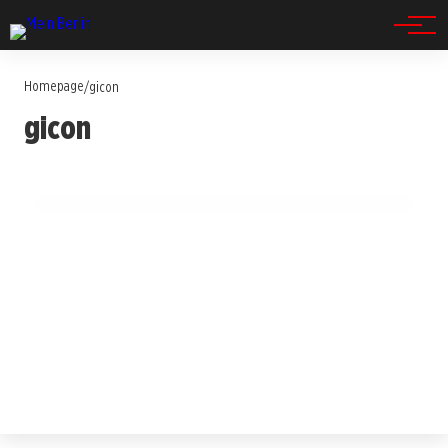
Spandau
Homepage
/
gicon
14. Juli 2025
gicon
Schipkau jubelt: Das höchste Windrad der
Welt entsteht jetzt!
BERLIN