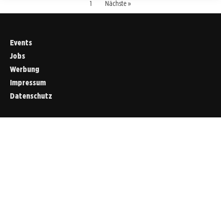
1
Nächste »
Events
Jobs
Werbung
Impressum
Datenschutz
Cookies &
Datenschutz
Diese Website
verwendet
Cookies für
essenzielle
Funktionen sowie