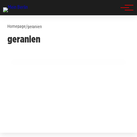
Spandau
Homepage
/
geranien
12. Juli 2025
geranien
Geranien im Kreuzfeuer: Influencer sorgt für
hitzige Debatte in Berlin!
BERLIN