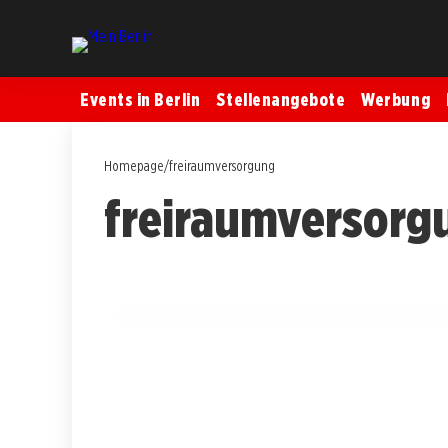
Events in Berlin
Stellenangebote
Werbung
Homepage
/
freiraumversorgung
freiraumversorg
15. Juli 2025
Grüne Strategie für Treptow-Köpenick: 
BERLIN