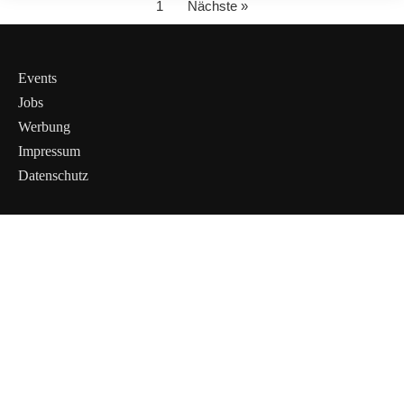
1
Nächste »
Events
Jobs
Werbung
Impressum
Datenschutz
Cookies &
Datenschutz
Diese Website
verwendet
Cookies für
essenzielle
Funktionen sowie