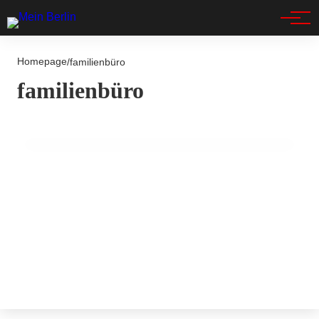
Spandau
Homepage
/
familienbüro
14. Juli 2025
familienbüro
Großes Sommerfest im Familienbüro
Lichtenberg: Spaß für die ganze Familie!
BERLIN