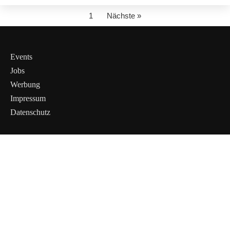
1
Nächste »
Events
Jobs
Werbung
Impressum
Datenschutz
Cookies &
Datenschutz
Diese Website
verwendet
Cookies für
essenzielle