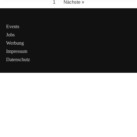
1
Nächste »
Events
Jobs
Werbung
Impressum
Datenschutz
Cookies &
Datenschutz
Diese Website
verwendet
Cookies für
essenzielle
Funktionen sowie