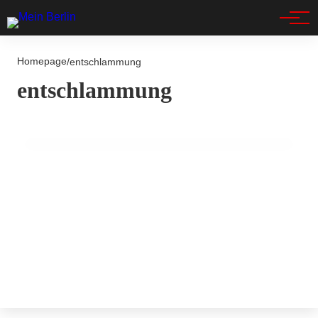
Spandau
Homepage
/
entschlammung
16. Juli 2025
entschlammung
Sanierung des Obersees: Entschlammung
startet im August 2025!
BERLIN