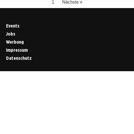
1
Nächste »
Events
Jobs
Werbung
Impressum
Datenschutz
Cookies &
Datenschutz
Diese Website
verwendet
Cookies für
essenzielle
Funktionen sowie