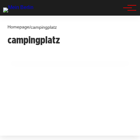
Spandau
Homepage
/
campingplatz
15. Juli 2025
campingplatz
Schock auf Rügen: Seniorin schlägt Mann mit
Fleischklopfer im Urlaub!
BERLIN