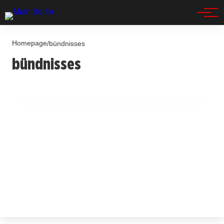
Spandau
Homepage
/
bündnisses
15. Juli 2025
bündnisses
Neuer Pakt für bezahlbares Wohnen: Berlin
beschleunigt Wohnungsbau!
BERLIN