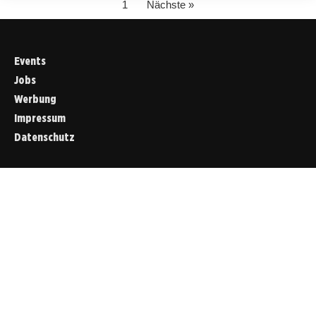
1
Nächste »
Events
Jobs
Werbung
Impressum
Datenschutz
Cookies &
Datenschutz
Diese Website
verwendet
Cookies für
essenzielle
Funktionen sowie