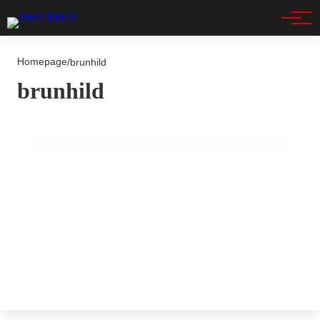
Spandau
Homepage
/
brunhild
14. Juli 2025
brunhild
Vermisste 81-jährige Frau aus Fennpfuhl –
Polizei bittet um Hilfe!
BLAULICHT