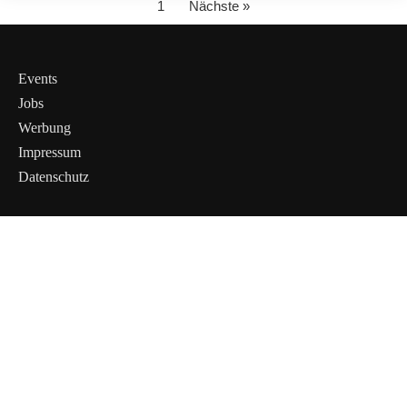
1
Nächste »
Events
Jobs
Werbung
Impressum
Datenschutz
Cookies &
Datenschutz
Diese Website
verwendet
Cookies für
essenzielle
Funktionen sowie