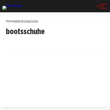
Spandau
Homepage
/
bootsschuhe
13. Juli 2025
bootsschuhe
Die Rückkehr der Bootsschuhe: Trendsetter
der Segelsaison 2025!
BERLIN