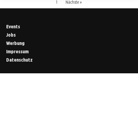
1
Nächste »
Events
Jobs
Werbung
Impressum
Datenschutz
Cookies &
Datenschutz
Diese Website
verwendet
Cookies für
essenzielle
Funktionen sowie