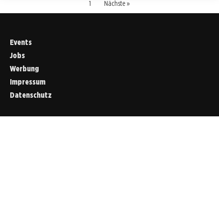
1
Nächste »
Events
Jobs
Werbung
Impressum
Datenschutz
Cookies &
Datenschutz
Diese Website
verwendet
Cookies für
essenzielle
Funktionen sowie