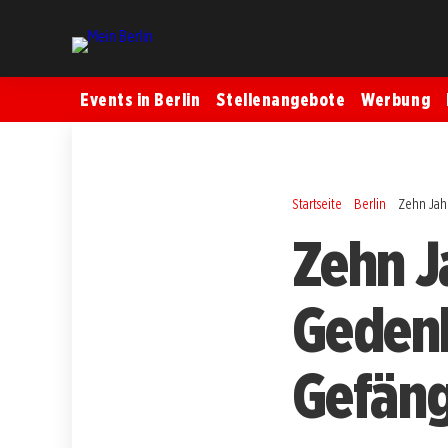
Events in Berlin
Stellenangebote
Werbung
Startseite
Berlin
Zehn Jah
Zehn J
Gedenk
Gefängn