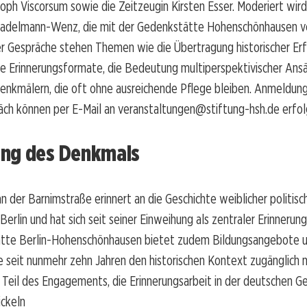
toph Viscorsum sowie die Zeitzeugin Kirsten Esser. Moderiert wird
Stadelmann-Wenz, die mit der Gedenkstätte Hohenschönhausen ve
r Gespräche stehen Themen wie die Übertragung historischer Erf
he Erinnerungsformate, die Bedeutung multiperspektivischer Ans
enkmälern, die oft ohne ausreichende Pflege bleiben. Anmeldung
ch können per E-Mail an veranstaltungen@stiftung-hsh.de erfo
ng des Denkmals
 der Barnimstraße erinnert an die Geschichte weiblicher politisc
erlin und hat sich seit seiner Einweihung als zentraler Erinnerung
tte Berlin-Hohenschönhausen bietet zudem Bildungsangebote 
 seit nunmehr zehn Jahren den historischen Kontext zugänglich 
nd Teil des Engagements, die Erinnerungsarbeit in der deutschen Ge
ckeln