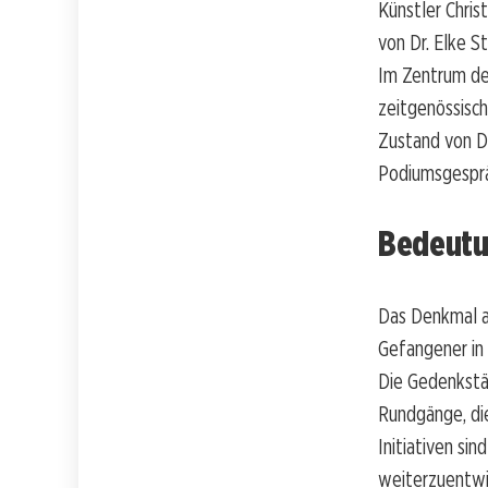
Künstler Chris
von Dr. Elke 
Im Zentrum de
zeitgenössisc
Zustand von D
Podiumsgesprä
Bedeutu
Das Denkmal an
Gefangener in B
Die Gedenkstä
Rundgänge, die
Initiativen si
weiterzuentwi