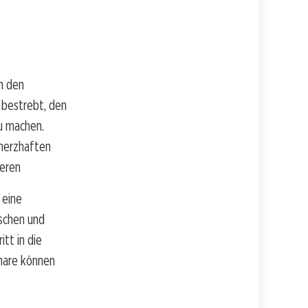
on den
 bestrebt, den
u machen.
hmerzhaften
ieren
 eine
ischen und
itt in die
inare können