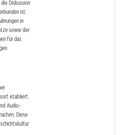
 die Diskussion
rbunden ist.
ahrungen in
ätze sowie der
en für das
lgen
her
sort etabliert.
und Audio-
machen. Diese
schichtskultur