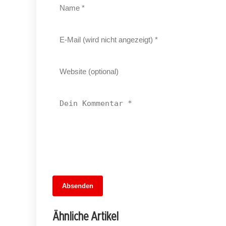
13. Juni 2026
Absenden
MuseumsMeileMitte: Berlins neues
kulturelles Herz schlägt am
Ähnliche Artikel