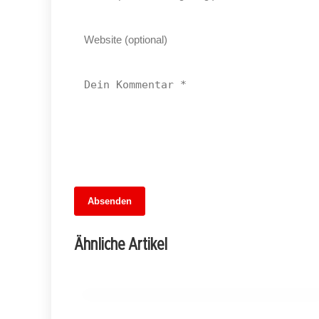
13. Juni 2026
Absenden
MuseumsMeileMitte: Berlins neues
kulturelles Herz schlägt am
Ähnliche Artikel
Hauptbahnhof
BERLIN