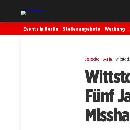
Events in Berlin
Stellenangebote
Werbung
Startseite
Berlin
Wittstock
Wittsto
Fünf Ja
Missha