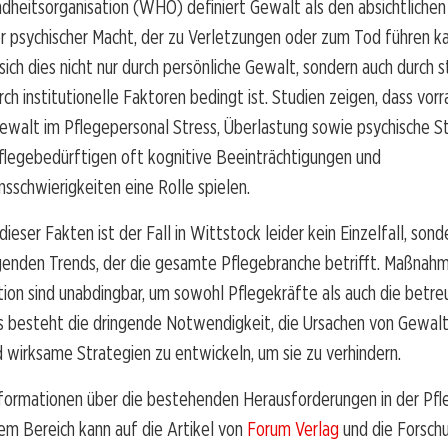
dheitsorganisation (WHO) definiert Gewalt als den absichtliche
r psychischer Macht, der zu Verletzungen oder zum Tod führen ka
sich dies nicht nur durch persönliche Gewalt, sondern auch durch s
rch institutionelle Faktoren bedingt ist. Studien zeigen, dass vor
ewalt im Pflegepersonal Stress, Überlastung sowie psychische St
flegebedürftigen oft kognitive Beeinträchtigungen und
schwierigkeiten eine Rolle spielen.
ieser Fakten ist der Fall in Wittstock leider kein Einzelfall, sond
genden Trends, der die gesamte Pflegebranche betrifft. Maßnah
ion sind unabdingbar, um sowohl Pflegekräfte als auch die betr
s besteht die dringende Notwendigkeit, die Ursachen von Gewalt
wirksame Strategien zu entwickeln, um sie zu verhindern.
nformationen über die bestehenden Herausforderungen in der Pfl
em Bereich kann auf die Artikel von
Forum Verlag
und die Forsch