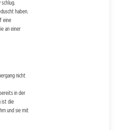
 schlug.
eduscht haben.
f eine
e an einer
hergang nicht
ereits in der
ist die
ahm und sie mit