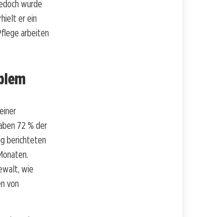
 jedoch wurde
hielt er ein
Pflege arbeiten
oblem
einer
gaben 72 % der
g berichteten
Monaten.
ewalt, wie
en von