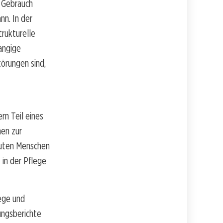
n Gebrauch
nn. In der
trukturelle
rangige
örungen sind,
ern Teil eines
men zur
euten Menschen
 in der Pflege
ege und
ungsberichte