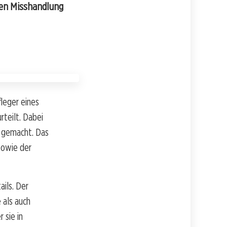
gen Misshandlung
leger eines
teilt. Dabei
h gemacht. Das
sowie der
ils. Der
 als auch
 sie in