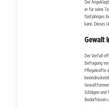
Der Angeklagte
er für seine T
fünfjähriges B
kann. Dieses Ur
Gewalt i
Der Vorfall of
Befragung von
Pflegekräfte 
beeindruckend
Gewaltformen i
Schlägen und T
Bedürfnissen 