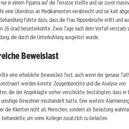
 nur in einem Pyjama auf die Terrasse stellte und sie zuvor massiv
ihr eine Überdosis an Medikamenten verabreicht und sie kalt abg
ehandlung führte dazu, dass die Frau Rippenbrüche erlitt und au
 26 Grad herunterkühlte. Zwei Tage nach dem Vorfall verstarb si
ung, die durch die Unterkühlung ausgelöst wurde.
eiche Beweislast
ellte eine erhebliche Beweislast fest, auch wenn der genaue Tat
konstruiert werden konnte. Zeugenberichte und die Analyse von
ten, die der Angeklagte vorher verschickte, bestätigten, dass er b
unruhige Bewohner misshandelt hatte. Eine weitere Alarmierung 
er die Klienten nicht als Menschen, sondern als Belastung wahrn
 behandelte, um seine Kollegin zusätzlich zu belasten.