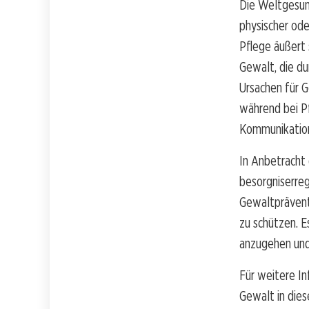
Die Weltgesun
physischer ode
Pflege äußert 
Gewalt, die du
Ursachen für G
während bei P
Kommunikations
In Anbetracht d
besorgniserre
Gewaltprävent
zu schützen. E
anzugehen und 
Für weitere I
Gewalt in dies