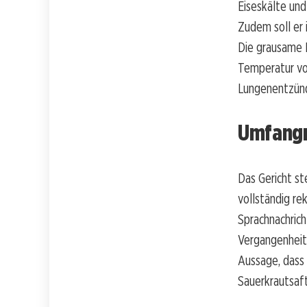
Eiseskälte und
Zudem soll er 
Die grausame B
Temperatur von
Lungenentzünd
Umfangr
Das Gericht st
vollständig re
Sprachnachrich
Vergangenheit 
Aussage, dass 
Sauerkrautsaft