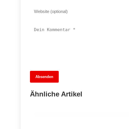
13. Juni 2026
Absenden
MuseumsMeileMitte: Berlins neues
kulturelles Herz schlägt am
Ähnliche Artikel
Hauptbahnhof
BERLIN