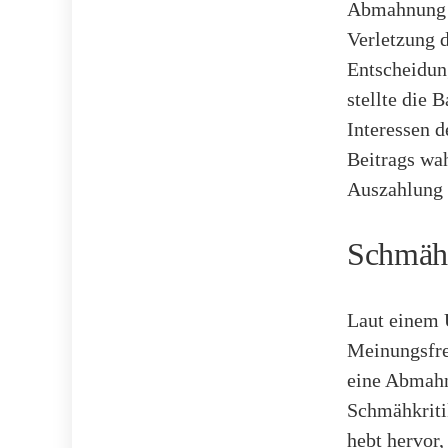
Abmahnung u
Verletzung d
Entscheidung
stellte die
Interessen d
Beitrags wa
Auszahlung t
Schmähk
Laut einem U
Meinungsfre
eine Abmahn
Schmähkritik
hebt hervor,