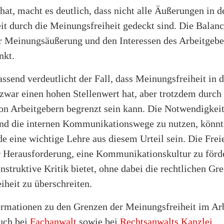
hat, macht es deutlich, dass nicht alle Äußerungen in d
it durch die Meinungsfreiheit gedeckt sind. Die Balan
r Meinungsäußerung und den Interessen des Arbeitgeber
nkt.
send verdeutlicht der Fall, dass Meinungsfreiheit in d
 zwar einen hohen Stellenwert hat, aber trotzdem durch
on Arbeitgebern begrenzt sein kann. Die Notwendigkeit
und die internen Kommunikationswege zu nutzen, könnte
e eine wichtige Lehre aus diesem Urteil sein. Die Frei
er Herausforderung, eine Kommunikationskultur zu förde
struktive Kritik bietet, ohne dabei die rechtlichen Gr
heit zu überschreiten.
ormationen zu den Grenzen der Meinungsfreiheit im Arb
auch bei
Fachanwalt
sowie bei
Rechtsanwalts Kanzlei