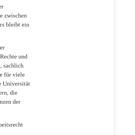
er
ce zwischen
s bleibt ein
er
 Rechte und
, sachlich
 für viele
e Universität
rn, die
enzen der
eitsrecht