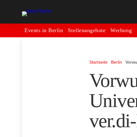
Events in Berlin
Stellenangebote
Werbung
Startseite
Berlin
Vorwu
Vorwu
Unive
ver.di