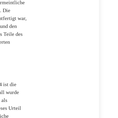
rmeintliche
. Die
tfertigt war,
 und den
s Teile des
erten
 ist die
all wurde
 als
ses Urteil
iche