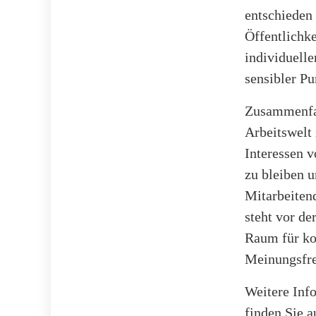
entschieden 
Öffentlichke
individuelle
sensibler Pu
Zusammenfas
Arbeitswelt
Interessen v
zu bleiben 
Mitarbeitend
steht vor d
Raum für kon
Meinungsfrei
Weitere Inf
finden Sie 