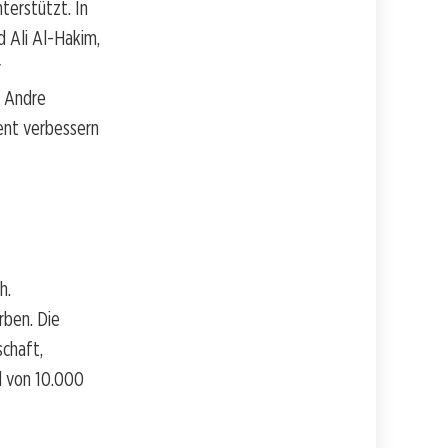
terstützt. In
d Ali Al-Hakim,
r
, Andre
ent verbessern
h.
rben. Die
schaft,
ld von 10.000