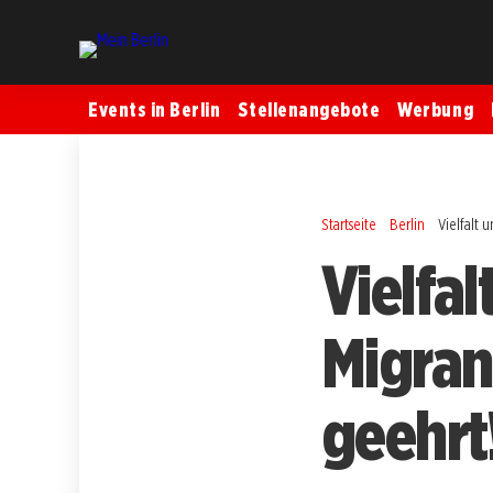
Events in Berlin
Stellenangebote
Werbung
Startseite
Berlin
Vielfalt
Vielfal
Migra
geehrt