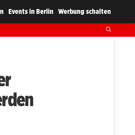
in
Events in Berlin
Werbung schalten
er
erden