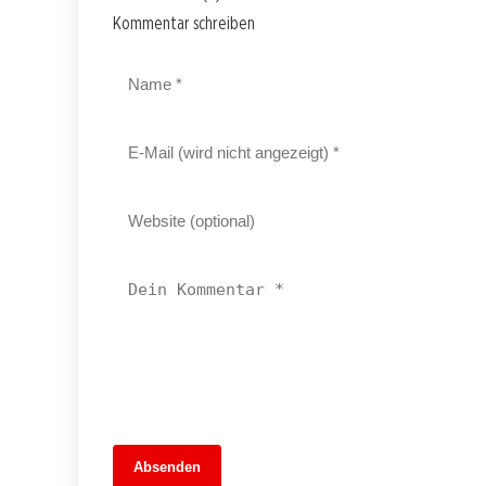
Kommentar schreiben
13. Juni 2026
Absenden
MuseumsMeileMitte: Berlins neues