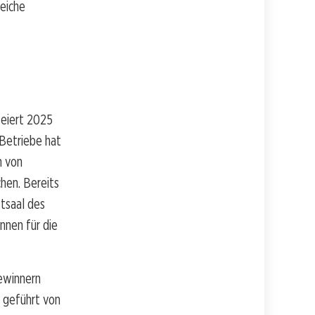
reiche
feiert 2025
 Betriebe hat
n von
hen. Bereits
stsaal des
nnen für die
ewinnern
 geführt von