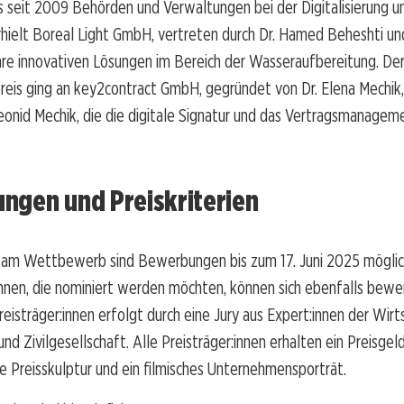
s seit 2009 Behörden und Verwaltungen bei der Digitalisierung un
hielt Boreal Light GmbH, vertreten durch Dr. Hamed Beheshti un
ihre innovativen Lösungen im Bereich der Wasseraufbereitung. De
reis ging an key2contract GmbH, gegründet von Dr. Elena Mechik
onid Mechik, die die digitale Signatur und das Vertragsmanagem
ngen und Preiskriterien
 am Wettbewerb sind Bewerbungen bis zum 17. Juni 2025 möglic
nnen, die nominiert werden möchten, können sich ebenfalls bewe
eisträger:innen erfolgt durch eine Jury aus Expert:innen der Wirt
nd Zivilgesellschaft. Alle Preisträger:innen erhalten ein Preisge
e Preisskulptur und ein filmisches Unternehmensporträt.