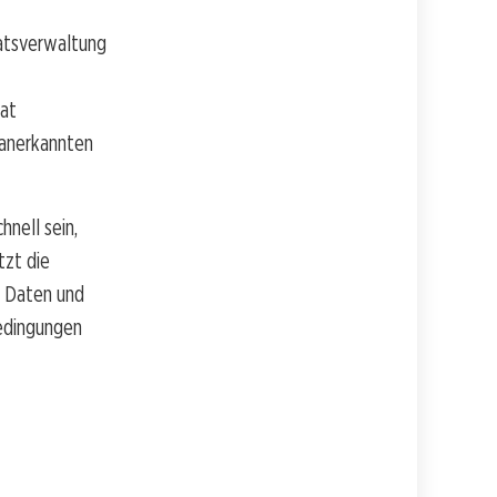
natsverwaltung
at
 anerkannten
nell sein,
tzt die
n Daten und
Bedingungen