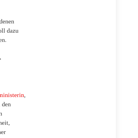
edenen
oll dazu
en.
r
ministerin
,
h den
n
eit,
ner