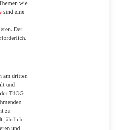
 Themen wie
s
sind eine
eren. Der
rforderlich.
h am dritten
alt und
l der TdOG
nehmenden
ht zu
t jährlich
eren und