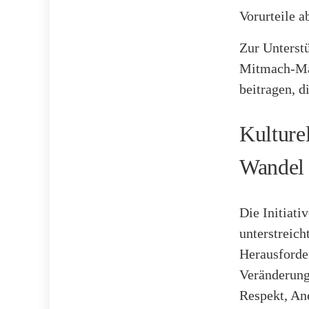
Vorurteile 
Zur Unterst
Mitmach-Mate
beitragen, d
Kulturel
Wandel
Die Initiati
unterstreich
Herausforde
Veränderunge
Respekt, An