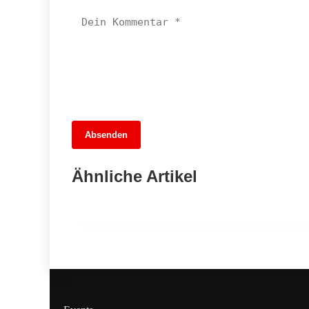
13. Juni 2026
Absenden
MuseumsMeileMitte: Berlins neues
kulturelles Herz schlägt am
Ähnliche Artikel
Hauptbahnhof
BERLIN