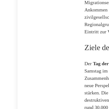
Migrationse
Ankommen in
zivilgesells
Regionalgru
Eintritt zur
Ziele d
Der
Tag der
Samstag im J
Zusammenhal
neue Perspe
stärken. Die
destruktiven
rund 30.000