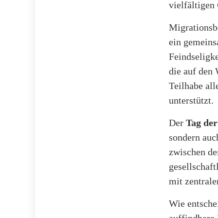
vielfältigen
Migrationsb
ein gemeins
Feindseligke
die auf den 
Teilhabe al
unterstützt.
Der
Tag der
sondern auc
zwischen den
gesellschaf
mit zentrale
Wie entsche
auffindbare 