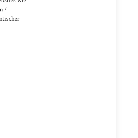
m /
ntischer