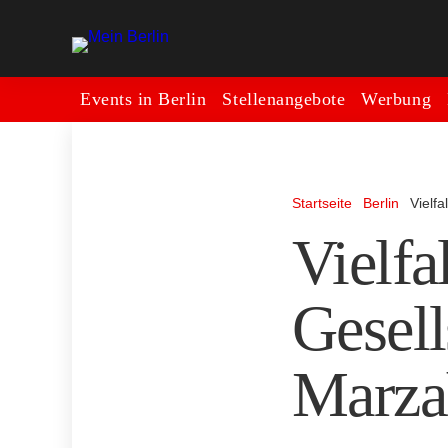
Events in Berlin
Stellenangebote
Werbung
Startseite
Berlin
Vielf
Vielfa
Gesell
Marza