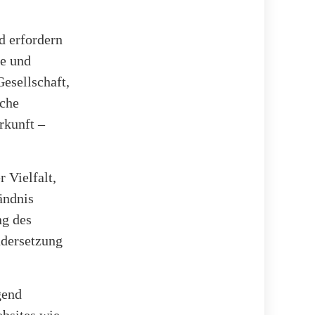
d erfordern
e und
Gesellschaft,
iche
rkunft –
r Vielfalt,
ändnis
ng des
ndersetzung
gend
ebsites wie