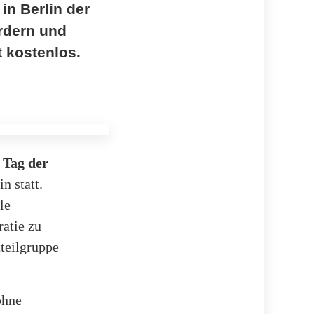
in Berlin der
ördern und
t kostenlos.
r
Tag der
n statt.
le
atie zu
teilgruppe
ohne