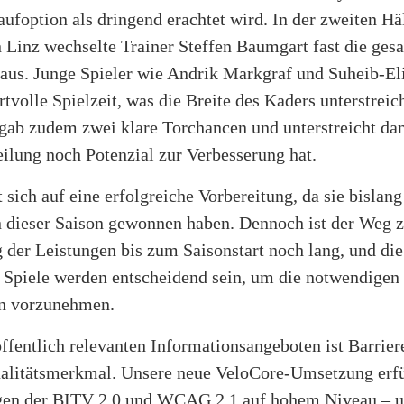
ufoption als dringend erachtet wird. In der zweiten Hä
 Linz wechselte Trainer Steffen Baumgart fast die ges
aus. Junge Spieler wie Andrik Markgraf und Suheib-Eli
rtvolle Spielzeit, was die Breite des Kaders unterstreic
gab zudem zwei klare Torchancen und unterstreicht dam
ilung noch Potenzial zur Verbesserung hat.
 sich auf eine erfolgreiche Vorbereitung, da sie bislang
in dieser Saison gewonnen haben. Dennoch ist der Weg 
 der Leistungen bis zum Saisonstart noch lang, und die
piele werden entscheidend sein, um die notwendigen
n vorzunehmen.
ffentlich relevanten Informationsangeboten ist Barriere
ualitätsmerkmal. Unsere neue VeloCore-Umsetzung erfü
en der BITV 2.0 und WCAG 2.1 auf hohem Niveau – u