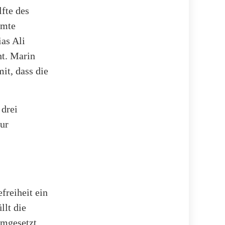
lfte des
amte
as Ali
ht. Marin
it, dass die
 drei
zur
freiheit ein
llt die
mgesetzt