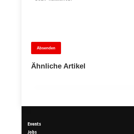
13. Juni 2026
Absenden
MuseumsMeileMitte: Berlins neues
kulturelles Herz schlägt am
Ähnliche Artikel
Hauptbahnhof
BERLIN
Events
Jobs