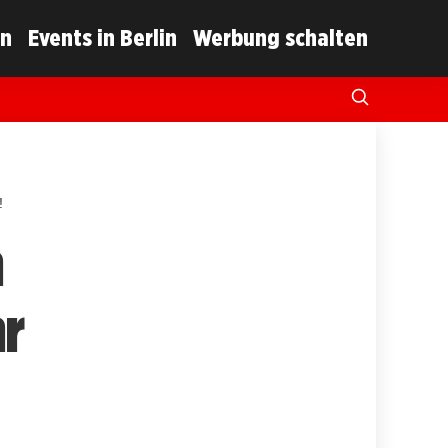
in
Events in Berlin
Werbung schalten
!
m
hr