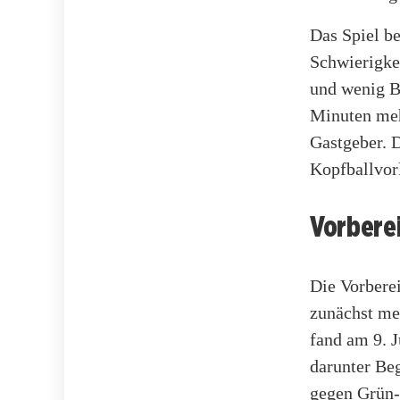
Das Spiel b
Schwierigkei
und wenig B
Minuten mehr
Gastgeber. D
Kopfballvor
Vorbere
Die Vorbere
zunächst me
fand am 9. J
darunter Be
gegen Grün-