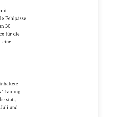
mit
ele Fehlpässe
en 30
ce für die
t eine
inhaltete
s Training
he statt,
Juli und