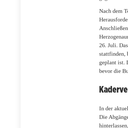
Nach dem Te
Herausforde
Anschließend
Herzogenaur
26. Juli. Da
stattfinden,
geplant ist.
bevor die B
Kaderve
In der aktue
Die Abgänge
hinterlassen