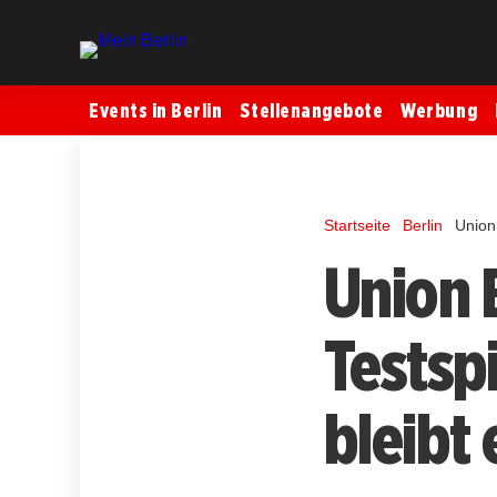
Events in Berlin
Stellenangebote
Werbung
Startseite
Berlin
Union 
Union 
Testsp
bleibt