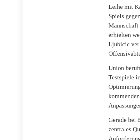
Leihe mit Ka
Spiels gegen
Mannschaft 
erhielten we
Ljubicic ver
Offensivabte
Union beruft
Testspiele 
Optimierung
kommenden S
Anpassunge
Gerade bei ö
zentrales Q
Anforderung