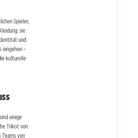
ichen Spieler,
Kleidung; sie
Identität und
s eingehen –
ie kulturelle
uss
sind einige
he Trikot von
en Teams von