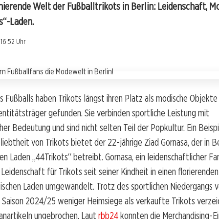
inierende Welt der Fußballtrikots in Berlin: Leidenschaft, 
s“-Laden.
 16:52 Uhr
s Fußballs haben Trikots längst ihren Platz als modische Objekte
ntitätsträger gefunden. Sie verbinden sportliche Leistung mit
her Bedeutung und sind nicht selten Teil der Popkultur. Ein Beispi
ebtheit von Trikots bietet der 22-jährige Ziad Gornasa, der in Be
n Laden „44Trikots“ betreibt. Gornasa, ein leidenschaftlicher F
 Leidenschaft für Trikots seit seiner Kindheit in einen florierende
sischen Laden umgewandelt. Trotz des sportlichen Niedergangs 
r Saison 2024/25 weniger Heimsiege als verkaufte Trikots verzeic
anartikeln ungebrochen. Laut
rbb24
konnten die Merchandising-E