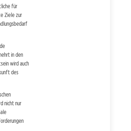
liche für
e Ziele zur
ndlungsbedarf
nde
mehrt in den
sein wird auch
kunft des
ischen
d nicht nur
nale
sforderungen