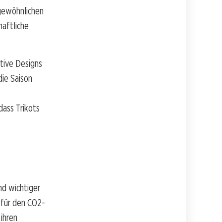
rgewöhnlichen
haftliche
ative Designs
die Saison
dass Trikots
nd wichtiger
n für den CO2-
ihren