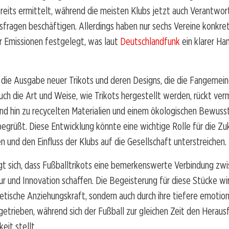
eits ermittelt, während die meisten Klubs jetzt auch Verantwort
sfragen beschäftigen. Allerdings haben nur sechs Vereine konkret
r Emissionen festgelegt, was laut
Deutschlandfunk
ein klarer Ha
ur die Ausgabe neuer Trikots und deren Designs, die die Fangemei
uch die Art und Weise, wie Trikots hergestellt werden, rückt ver
nd hin zu recycelten Materialien und einem ökologischen Bewusst
egrüßt. Diese Entwicklung könnte eine wichtige Rolle für die Zu
en und den Einfluss der Klubs auf die Gesellschaft unterstreichen.
gt sich, dass Fußballtrikots eine bemerkenswerte Verbindung zw
tur und Innovation schaffen. Die Begeisterung für diese Stücke wir
hetische Anziehungskraft, sondern auch durch ihre tiefere emotio
etrieben, während sich der Fußball zur gleichen Zeit den Herau
eit stellt.