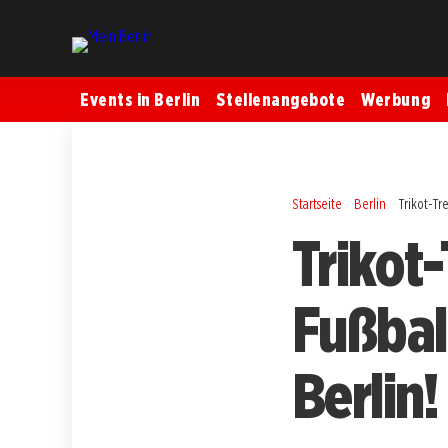
Events in Berlin
Stellenangebote
Werbung
Startseite
Berlin
Trikot-Tr
Trikot
Fußbal
Berlin!