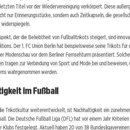
letzten Titel vor der Wiedervereinigung verkörpert. Diese auße
icht nur Erinnerungsstücke, sondern auch Zeitkapseln, die gesellsc
 widerspiegeln.
spekt, der die Beliebtheit von Fußballtrikots steigert, sind innov
tions. Der 1. FC Union Berlin hat beispielsweise seine Trikots für 
ner Modenschau vor dem Berliner Fernsehturm präsentiert. Solche
en tragen zur Verbindung von Sport und Mode bei und beweisen, 
Items wahrgenommen werden.
igkeit im Fußball
ie Trikotkultur weiterentwickelt, ist Nachhaltigkeit ein zunehme
all. Die Deutsche Fußball Liga (DFL) hat vor einem Jahr Kriterie
 Klubs festgelegt. Aktuell haben 20 von 38 Bundesligavereinen 