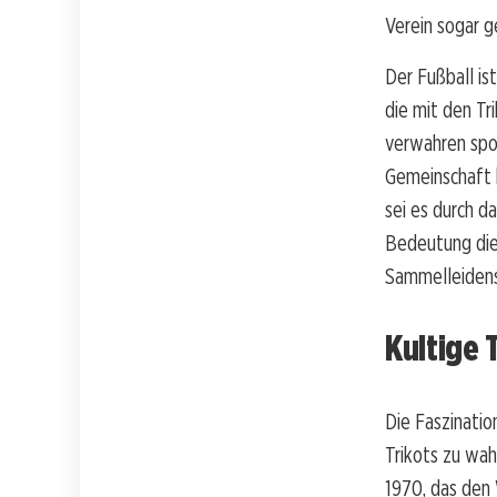
Verein sogar g
Der Fußball is
die mit den Tr
verwahren spor
Gemeinschaft b
sei es durch d
Bedeutung dies
Sammelleidens
Kultige 
Die Faszination
Trikots zu wah
1970, das den