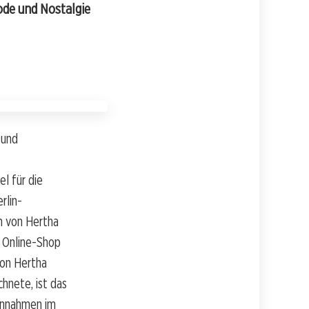
Mode und Nostalgie
 und
el für die
rlin-
an von Hertha
n Online-Shop
von Hertha
hnete, ist das
innahmen im