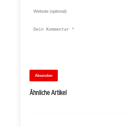
13. Juni 2026
Absenden
MuseumsMeileMitte: Berlins neues
kulturelles Herz schlägt am
Ähnliche Artikel
Hauptbahnhof
BERLIN