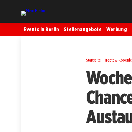
Events in Berlin
Stellenangebote
Werbung
Startseite
Treptow-Köpenic
Woche 
Chancen
Austau