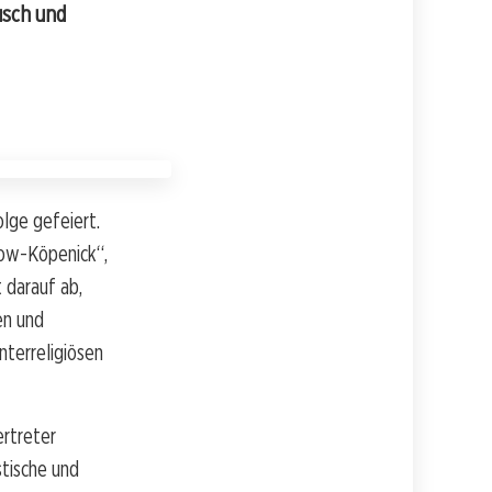
usch und
lge gefeiert.
tow-Köpenick“,
 darauf ab,
en und
nterreligiösen
ertreter
stische und