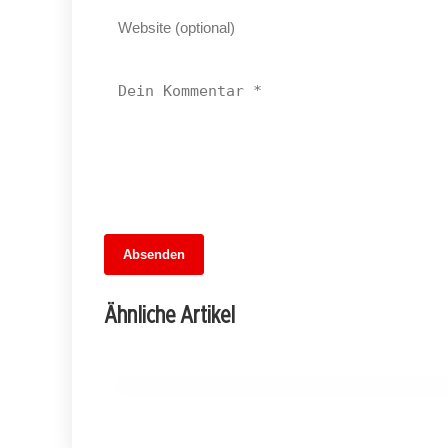
Absenden
13. Juni 2026
Brandenburgs Bauernfest: Ein Tag voller
Ähnliche Artikel
Entdeckungen und Genuss
TREPTOW-KÖPENICK