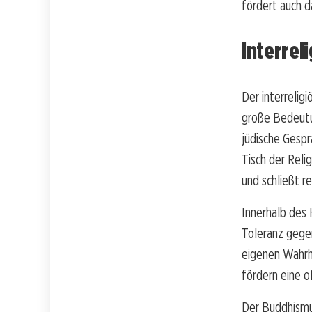
fördert auch d
Interrel
Der interreligi
große Bedeutun
jüdische Gespr
Tisch der Reli
und schließt r
Innerhalb des 
Toleranz gege
eigenen Wahrhe
fördern eine 
Der Buddhismus