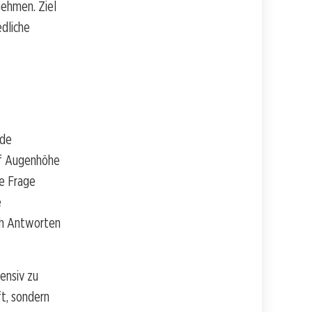
nehmen. Ziel
edliche
nde
uf Augenhöhe
le Frage
e
ch Antworten
tensiv zu
t, sondern