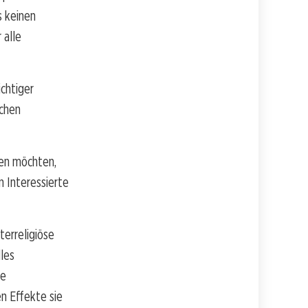
s keinen
 alle
ichtiger
schen
ren möchten,
n Interessierte
terreligiöse
les
ge
n Effekte sie