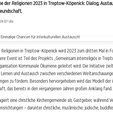
he der Religionen 2023 in Treptow-Köpenick: Dialog, Austa
reundschaft.
09:07 Uhr
Religionen in Treptow-Köpenick wird 2023 zum dritten Mal in Fo
re Event ist Teil des Projekts „Gemeinsam interreligiös in Trep
ganisation Kommunale Ökumene geleitet wird. Die Initiative zielt
Lernen und Austausch zwischen verschiedenen Weltanschauung
ngen zu fördern. Besonders hervorgehoben wird das Modell der i
ft, das bereits in den vergangenen Jahren großen Anklang fand.
iert eine christliche Kirchengemeinde als Gastgeber, während V
nsrichtungen – darunter christliche, muslimische, jüdische, buddhi