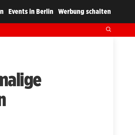
in
Events in Berlin
Werbung schalten
malige
n