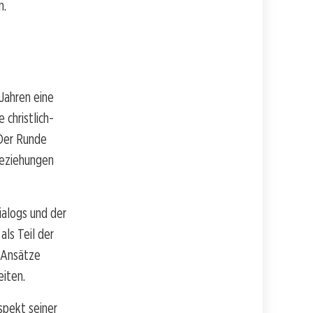
n.
 Jahren eine
christlich-
 Der Runde
 Beziehungen
ialogs und der
ls Teil der
e Ansätze
iten.
spekt seiner