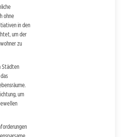
liche
ch ohne
tiativen in den
chtet, um der
ewohner zu
n Städten
 das
Lebensräume.
Richtung, um
zewellen
nforderungen
atensparsame