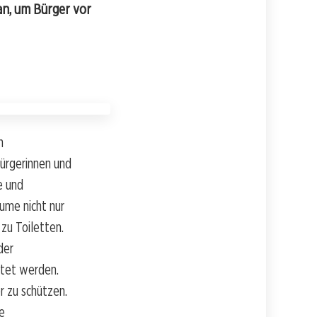
an, um Bürger vor
n
ürgerinnen und
e und
ume nicht nur
zu Toiletten.
der
htet werden.
r zu schützen.
e