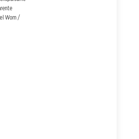
arente
iel Wom /