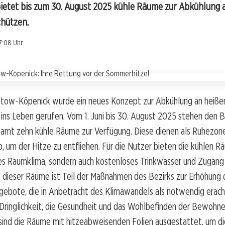
etet bis zum 30. August 2025 kühle Räume zur Abkühlung 
chützen.
7:08 Uhr
ptow-Köpenick wurde ein neues Konzept zur Abkühlung an heiße
ns Leben gerufen. Vom 1. Juni bis 30. August 2025 stehen den B
samt zehn kühle Räume zur Verfügung. Diese dienen als Ruhezon
 um der Hitze zu entfliehen. Für die Nutzer bieten die kühlen Rä
s Raumklima, sondern auch kostenloses Trinkwasser und Zugang 
g dieser Räume ist Teil der Maßnahmen des Bezirks zur Erhöhung 
gebote, die in Anbetracht des Klimawandels als notwendig erac
 Dringlichkeit, die Gesundheit und das Wohlbefinden der Bewohne
sind die Räume mit hitzeabweisenden Folien ausgestattet, um di