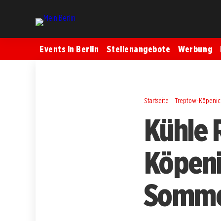
Events in Berlin
Stellenangebote
Werbung
Startseite
Treptow-Köpenic
Kühle 
Köpeni
Somme