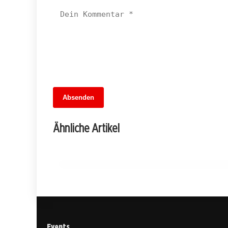
Absenden
13. Juni 2026
Brandenburgs Bauernfest: Ein Tag voller
Ähnliche Artikel
Entdeckungen und Genuss
TREPTOW-KÖPENICK
Events