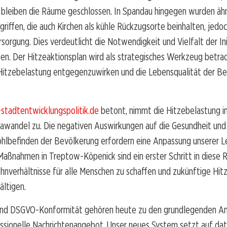
leiben die Räume geschlossen. In Spandau hingegen wurden ähn
iffen, die auch Kirchen als kühle Rückzugsorte beinhalten, jedo
sorgung. Dies verdeutlicht die Notwendigkeit und Vielfalt der Ini
ken. Der Hitzeaktionsplan wird als strategisches Werkzeug betra
 Hitzebelastung entgegenzuwirken und die Lebensqualität der B
-stadtentwicklungspolitik.de
betont, nimmt die Hitzebelastung i
mawandel zu. Die negativen Auswirkungen auf die Gesundheit und
hlbefinden der Bevölkerung erfordern eine Anpassung unserer 
Maßnahmen in Treptow-Köpenick sind ein erster Schritt in diese 
hnverhältnisse für alle Menschen zu schaffen und zukünftige Hit
ältigen.
nd DSGVO-Konformität gehören heute zu den grundlegenden A
essionelle Nachrichtenangebot. Unser neues System setzt auf d