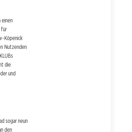
h einen
 für
ow-Köpenick
den Nutzenden
ZKLUBs
ht die
nder und
ad sogar neun
an den