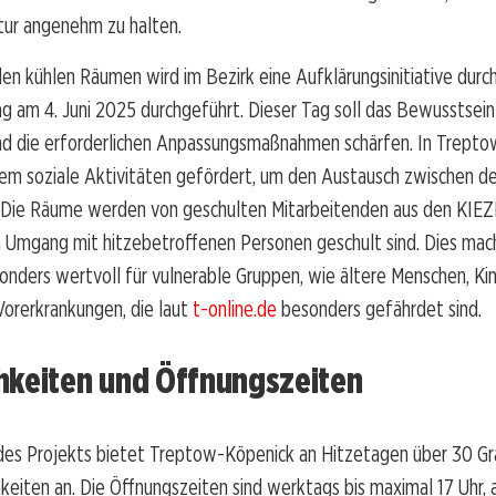
ur angenehm zu halten.
den kühlen Räumen wird im Bezirk eine Aufklärungsinitiative durc
g am 4. Juni 2025 durchgeführt. Dieser Tag soll das Bewusstsein
nd die erforderlichen Anpassungsmaßnahmen schärfen. In Trept
lem soziale Aktivitäten gefördert, um den Austausch zwischen 
n. Die Räume werden von geschulten Mitarbeitenden aus den KIE
m Umgang mit hitzebetroffenen Personen geschult sind. Dies mac
nders wertvoll für vulnerable Gruppen, wie ältere Menschen, Ki
Vorerkrankungen, die laut
t-online.de
besonders gefährdet sind.
hkeiten und Öffnungszeiten
 des Projekts bietet Treptow-Köpenick an Hitzetagen über 30 Gr
keiten an. Die Öffnungszeiten sind werktags bis maximal 17 Uhr, 