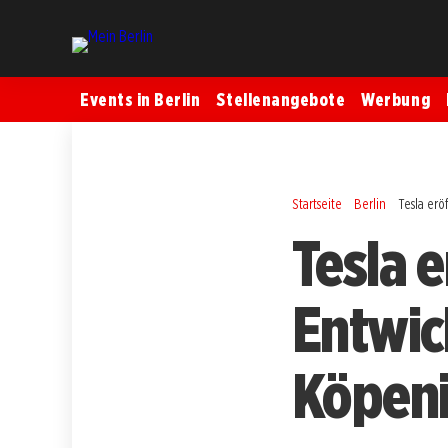
Events in Berlin
Stellenangebote
Werbung
Startseite
Berlin
Tesla erö
Tesla e
Entwic
Köpeni