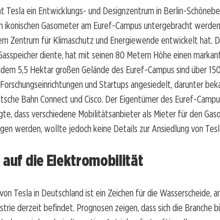
nt Tesla ein Entwicklungs- und Designzentrum in Berlin-Schönebe
im ikonischen Gasometer am Euref-Campus untergebracht werden,
inem Zentrum für Klimaschutz und Energiewende entwickelt hat. 
 Gasspeicher diente, hat mit seinen 80 Metern Höhe einen markan
f dem 5,5 Hektar großen Gelände des Euref-Campus sind über 15
Forschungseinrichtungen und Startups angesiedelt, darunter be
sche Bahn Connect und Cisco. Der Eigentümer des Euref-Campus
igte, dass verschiedene Mobilitätsanbieter als Mieter für den Gas
en werden, wollte jedoch keine Details zur Ansiedlung von Tesl
 auf die Elektromobilität
von Tesla in Deutschland ist ein Zeichen für die Wasserscheide, an
trie derzeit befindet. Prognosen zeigen, dass sich die Branche b