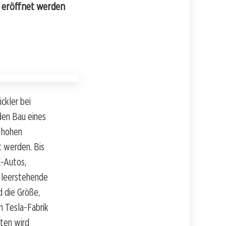
6 eröffnet werden
ckler bei
den Bau eines
m hohen
t werden. Bis
E-Autos,
e leerstehende
d die Größe,
n Tesla-Fabrik
äten wird