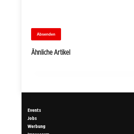
13. Juni 2026
Absenden
MuseumsMeileMitte: Berlins neues
kulturelles Herz schlägt am
Ähnliche Artikel
Hauptbahnhof
BERLIN
Events
Jobs
Werbung