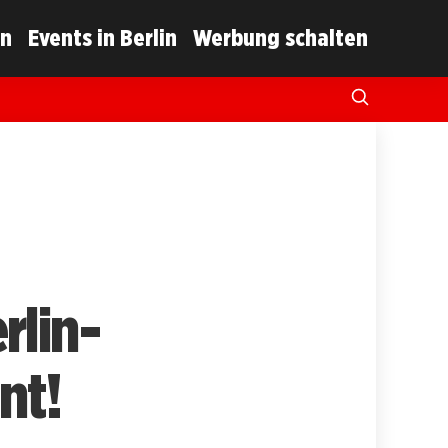
in
Events in Berlin
Werbung schalten
rlin-
nt!