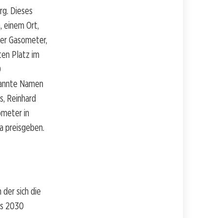
rg. Dieses
 einem Ort,
Der Gasometer,
ten Platz im
0
kannte Namen
, Reinhard
ometer in
a preisgeben.
 der sich die
is 2030