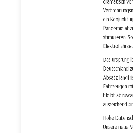
dramatisch ver
Verbrennungsm
ein Konjunktu
Pandemie abzu
stimulieren. 
Elektrofahrzeu
Das ursprüngli
Deutschland z
Absatz langfr
Fahrzeugen mit
bleibt abzuwa
ausreichend si
Hohe Datenschu
Unsere neue V