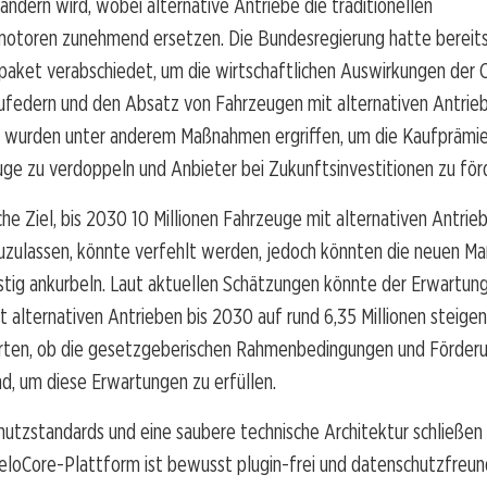
ändern wird, wobei alternative Antriebe die traditionellen
otoren zunehmend ersetzen. Die Bundesregierung hatte bereits
rpaket verabschiedet, um die wirtschaftlichen Auswirkungen der
federn und den Absatz von Fahrzeugen mit alternativen Antrie
So wurden unter anderem Maßnahmen ergriffen, um die Kaufprämie
ge zu verdoppeln und Anbieter bei Zukunftsinvestitionen zu för
che Ziel, bis 2030 10 Millionen Fahrzeuge mit alternativen Antrieb
uzulassen, könnte verfehlt werden, jedoch könnten die neuen 
istig ankurbeln. Laut aktuellen Schätzungen könnte der Erwartun
 alternativen Antrieben bis 2030 auf rund 6,35 Millionen steige
rten, ob die gesetzgeberischen Rahmenbedingungen und Förder
nd, um diese Erwartungen zu erfüllen.
tzstandards und eine saubere technische Architektur schließen s
eloCore-Plattform ist bewusst plugin-frei und datenschutzfreun