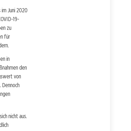
 im Juni 2020
 COVID-19-
ben zu
n für
dern.
en in
Maßnahmen den
gswert von
n. Dennoch
ungen
ich nicht aus.
dlich