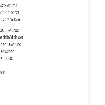
gszentrums
nheide setzt,
u verstärken.
.000 E-Autos
schließlich der
n den USA und
nadischen
wa 2.000
chen