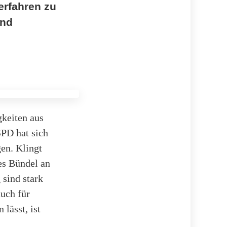
erfahren zu
und
gkeiten aus
SPD hat sich
gen. Klingt
es Bündel an
 sind stark
auch für
lässt, ist