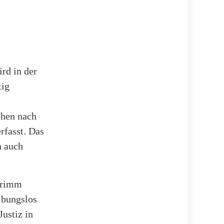
ird in der
tig
ehen nach
rfasst. Das
n auch
 Grimm
ibungslos
Justiz in