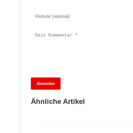
Absenden
08. Juli 2026
Rastplätze im Visier: Die stille Gefahr
Ähnliche Artikel
des Diebstahls
TEMPELHOF-SCHÖNEBERG