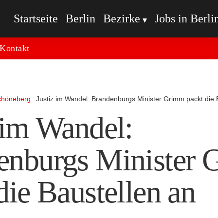
Startseite
Berlin
Bezirke
Jobs in Berli
Kontakt
chöneberg
Justiz im Wandel: Brandenburgs Minister Grimm packt die 
 im Wandel:
enburgs Minister
die Baustellen an