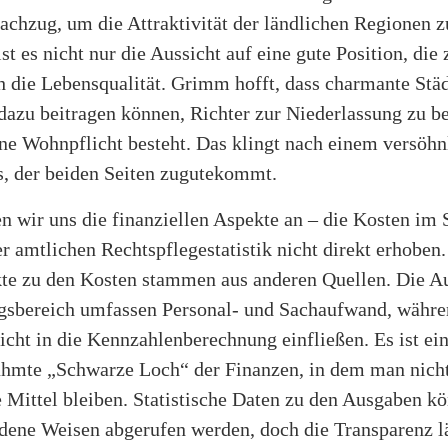
achzug, um die Attraktivität der ländlichen Regionen z
st es nicht nur die Aussicht auf eine gute Position, die 
h die Lebensqualität. Grimm hofft, dass charmante Stä
azu beitragen können, Richter zur Niederlassung zu b
ine Wohnpflicht besteht. Das klingt nach einem versöhn
 der beiden Seiten zugutekommt.
 wir uns die finanziellen Aspekte an – die Kosten im 
r amtlichen Rechtspflegestatistik nicht direkt erhoben.
te zu den Kosten stammen aus anderen Quellen. Die A
ugsbereich umfassen Personal- und Sachaufwand, währe
cht in die Kennzahlenberechnung einfließen. Es ist ei
ühmte „Schwarze Loch“ der Finanzen, in dem man nich
 Mittel bleiben. Statistische Daten zu den Ausgaben k
dene Weisen abgerufen werden, doch die Transparenz lä