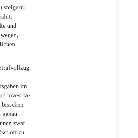
u steigern.
zählt,
dte und
ewegen,
lichen
Strafvollzug
usgaben im
nd investive
n bisschen
t genau
önnen zwar
sst oft zu