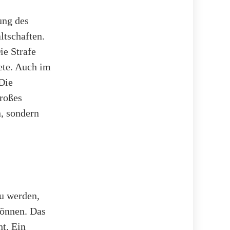
ung des
ltschaften.
Die Strafe
iete. Auch im
 Die
großes
n, sondern
zu werden,
können. Das
t. Ein