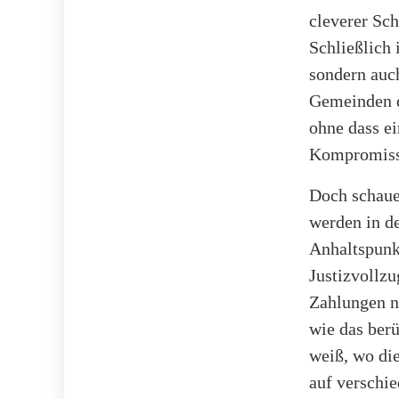
cleverer Sch
Schließlich i
sondern auc
Gemeinden d
ohne dass e
Kompromiss,
Doch schauen
werden in de
Anhaltspunk
Justizvollz
Zahlungen ni
wie das ber
weiß, wo die
auf verschie