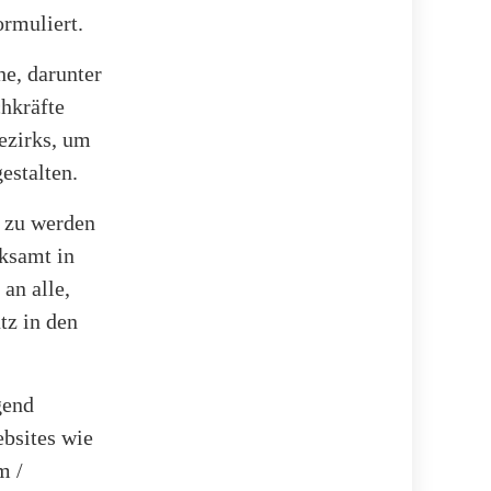
ormuliert.
he, darunter
hkräfte
ezirks, um
estalten.
g zu werden
rksamt in
an alle,
tz in den
gend
ebsites wie
m /