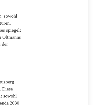
n, sowohl
turen,
es spiegelt
on Oltmanns
 der
reuzberg
. Diese
it sowohl
Agenda 2030