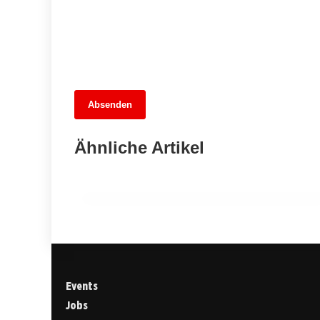
13. Juni 2026
Absenden
Füchse Berlin träumen kurz vom Titel,
doch SC Magdeburg triumphiert im
Ähnliche Artikel
Finale
TEMPELHOF-SCHÖNEBERG
Events
Jobs