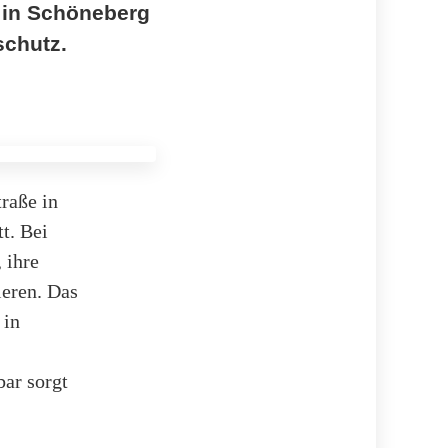
 in Schöneberg
schutz.
raße in
t. Bei
 ihre
ieren. Das
 in
ar sorgt