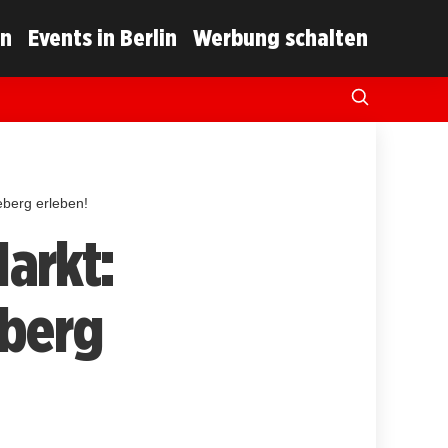
in
Events in Berlin
Werbung schalten
eberg erleben!
arkt:
eberg