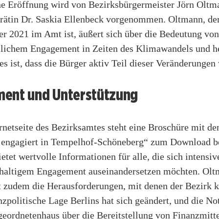
che Eröffnung wird von Bezirksbürgermeister Jörn Oltm
trätin Dr. Saskia Ellenbeck vorgenommen. Oltmann, der
r 2021 im Amt ist, äußert sich über die Bedeutung von
tlichem Engagement in Zeiten des Klimawandels und he
es ist, dass die Bürger aktiv Teil dieser Veränderungen
ent und Unterstützung
rnetseite des Bezirksamtes steht eine Broschüre mit de
 engagiert in Tempelhof-Schöneberg“ zum Download be
etet wertvolle Informationen für alle, die sich intensi
altigem Engagement auseinandersetzen möchten. Ol
t zudem die Herausforderungen, mit denen der Bezirk k
anzpolitische Lage Berlins hat sich geändert, und die N
eordnetenhaus über die Bereitstellung von Finanzmitte