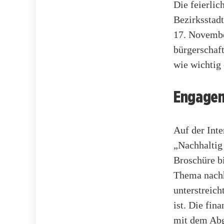
Die feierli
Bezirksstad
17. Novembe
bürgerschaf
wie wichtig 
Engagem
Auf der Inte
„Nachhaltig
Broschüre bi
Thema nachh
unterstreich
ist. Die fin
mit dem Abg