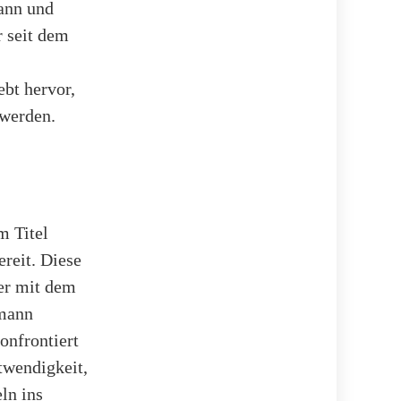
ann und
 seit dem
bt hervor,
 werden.
m Titel
reit. Diese
ver mit dem
tmann
onfrontiert
otwendigkeit,
ln ins