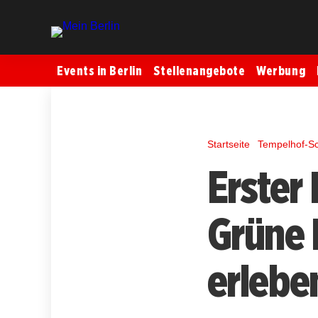
Events in Berlin
Stellenangebote
Werbung
Startseite
Tempelhof-S
Erster
Grüne 
erlebe