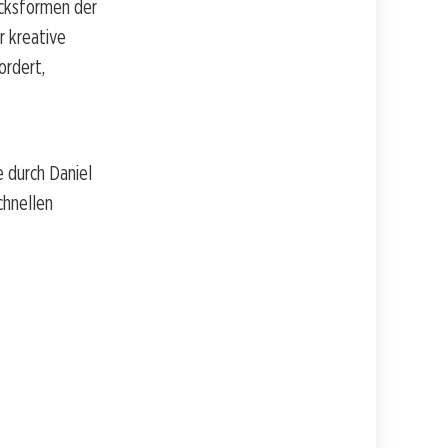
ucksformen der
r kreative
ordert,
 durch Daniel
chnellen