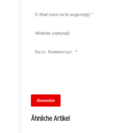
13. Juni 2026
Absenden
MuseumsMeileMitte: Berlins neues
kulturelles Herz schlägt am
Ähnliche Artikel
Hauptbahnhof