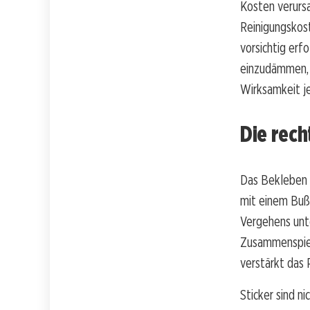
Kosten verursa
Reinigungskost
vorsichtig erf
einzudämmen, 
Wirksamkeit je
Die rec
Das Bekleben 
mit einem Buß
Vergehens unte
Zusammenspiel
verstärkt das 
Sticker sind n