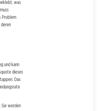
beklebt, was
 muss
as Problem
, deren
ng und kann
squote dieses
ertappen. Das
hndungsrate
g. Sie werden