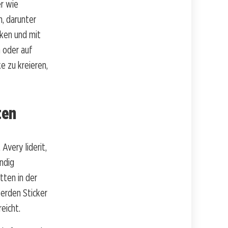
er wie
n, darunter
ken und mit
 oder auf
e zu kreieren,
ten
Avery liderit,
ändig
tten in der
erden Sticker
eicht.