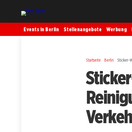
Events in Berlin
Stellenangebote
Werbung
Startseite
Berlin
Sticker-W
Sticke
Reinig
Verkeh