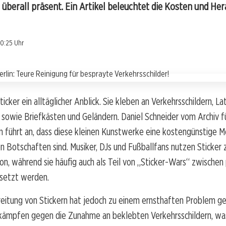
in überall präsent. Ein Artikel beleuchtet die Kosten und H
10:25 Uhr
Sticker ein alltäglicher Anblick. Sie kleben an Verkehrsschildern, 
sowie Briefkästen und Geländern. Daniel Schneider vom Archiv f
 führt an, dass diese kleinen Kunstwerke eine kostengünstige Mö
n Botschaften sind. Musiker, DJs und Fußballfans nutzen Sticker 
n, während sie häufig auch als Teil von „Sticker-Wars“ zwischen 
setzt werden.
eitung von Stickern hat jedoch zu einem ernsthaften Problem ge
kämpfen gegen die Zunahme an beklebten Verkehrsschildern, was