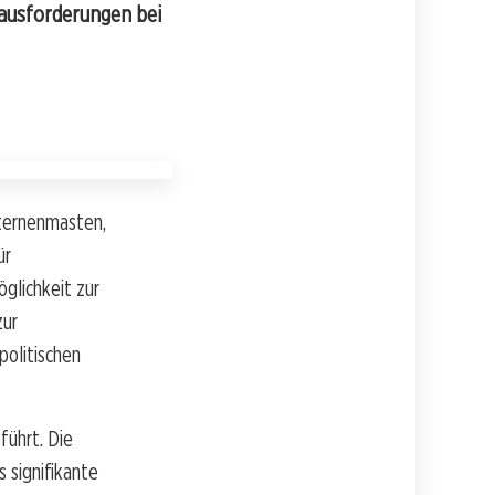
erausforderungen bei
Laternenmasten,
ür
glichkeit zur
zur
politischen
führt. Die
 signifikante