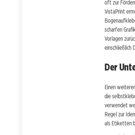
oft zur Förder
VistaPrint erm
Bogenaufklebe
scharfen Graf
Vorlagen zurüc
einschließlich
Der Unte
Einen weiteren
die selbstkleb
verwendet wer
Regel zur Ide
als Etiketten 