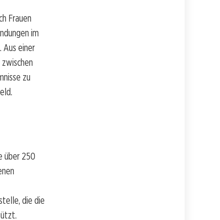
ch Frauen
ündungen im
 Aus einer
t zwischen
mnisse zu
eld.
e über 250
denen
elle, die die
ützt.