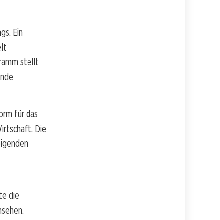
gs. Ein
lt
ramm stellt
ende
orm für das
irtschaft. Die
eigenden
te die
nsehen.