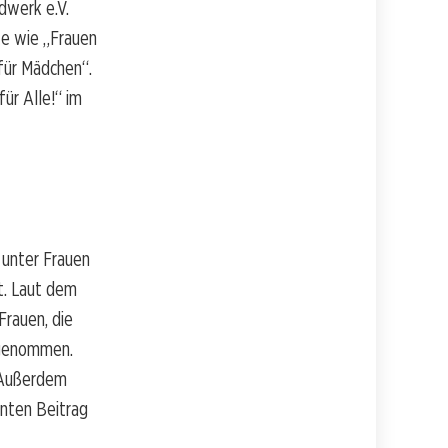
dwerk e.V.
te wie „Frauen
für Mädchen“.
ür Alle!“ im
 unter Frauen
t. Laut dem
Frauen, die
ugenommen.
 Außerdem
nten Beitrag