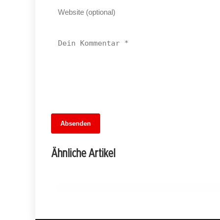
13. Juni 2026
Absenden
Ein Abend zwischen Erinnerungen und
Emotionen: Helene Fischer begeistert i
Ähnliche Artikel
Olympiastadion
STEGLITZ-ZEHLENDORF