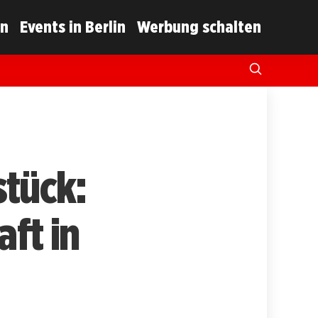
in
Events in Berlin
Werbung schalten
tück:
ft in