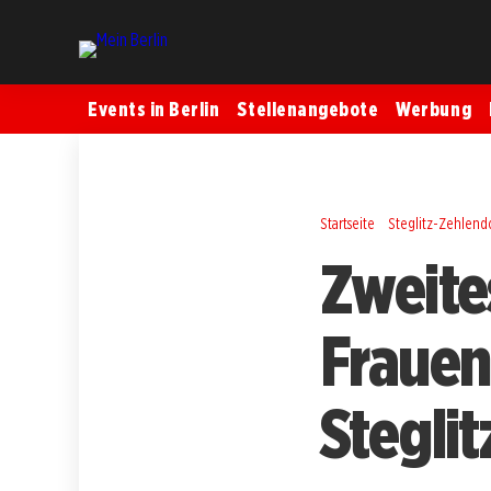
Events in Berlin
Stellenangebote
Werbung
Startseite
Steglitz-Zehlend
Zweite
Frauen
Steglit