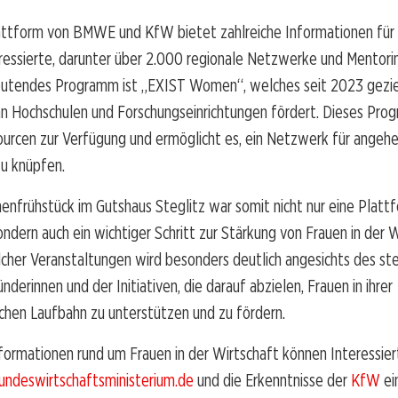
attform von BMWE und KfW bietet zahlreiche Informationen für
essierte, darunter über 2.000 regionale Netzwerke und Mentorin
utendes Programm ist „EXIST Women“, welches seit 2023 gezie
an Hochschulen und Forschungseinrichtungen fördert. Dieses Prog
ourcen zur Verfügung und ermöglicht es, ein Netzwerk für angeh
zu knüpfen.
enfrühstück im Gutshaus Steglitz war somit nicht nur eine Plattf
ndern auch ein wichtiger Schritt zur Stärkung von Frauen in der W
cher Veranstaltungen wird besonders deutlich angesichts des st
nderinnen und der Initiativen, die darauf abzielen, Frauen in ihrer
chen Laufbahn zu unterstützen und zu fördern.
formationen rund um Frauen in der Wirtschaft können Interessier
undeswirtschaftsministerium.de
und die Erkenntnisse der
KfW
ei