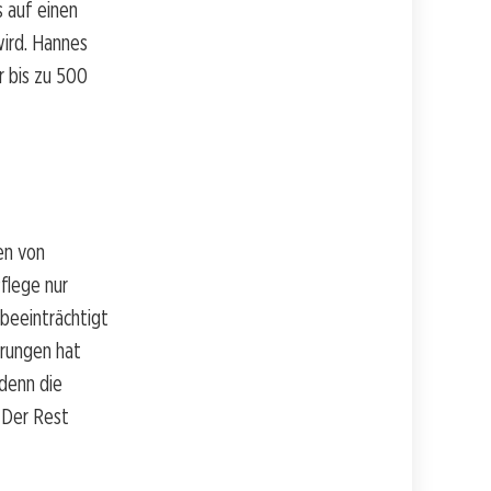
s auf einen
ird. Hannes
r bis zu 500
en von
Pflege nur
beeinträchtigt
erungen hat
denn die
. Der Rest