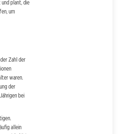
 und plant, die
ufen, um
 der Zahl der
lionen
lter waren.
rung der
Jährigen bei
tigen.
ufig allein