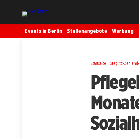
Events in Berlin
Stellenangebote
Werbung
Startseite
Steglitz-Zehlend
Pflegeb
Monate
Sozialh