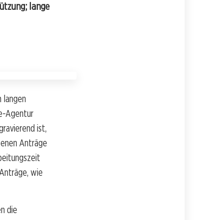
ützung; lange
n langen
se-Agentur
ravierend ist,
ffenen Anträge
beitungszeit
 Anträge, wie
n die