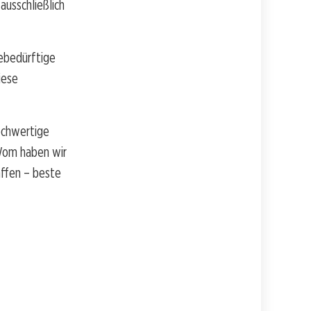
ausschließlich
gebedürftige
iese
ochwertige
 Wom haben wir
affen – beste