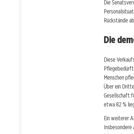
Die Senatsverw
Personalsituat
Rückstände ab
Die dem
Diese Verkaufs
Pflegebedürfti
Menschen pfleg
Über ein Dritt
Gesellschaft f
etwa 82 % lieg
Ein weiterer A
Insbesondere ä