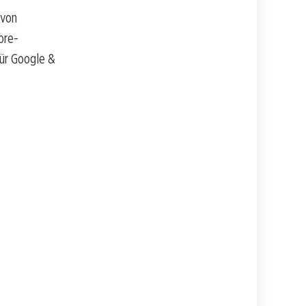
 von
ore-
für Google &