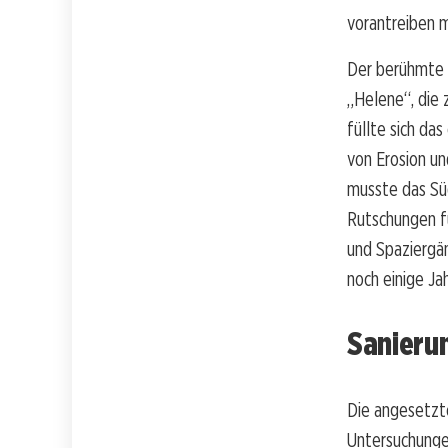
vorantreiben 
Der berühmte 
„Helene“, die
füllte sich da
von Erosion un
musste das Sü
Rutschungen fü
und Spaziergän
noch einige Ja
Sanieru
Die angesetzt
Untersuchunge