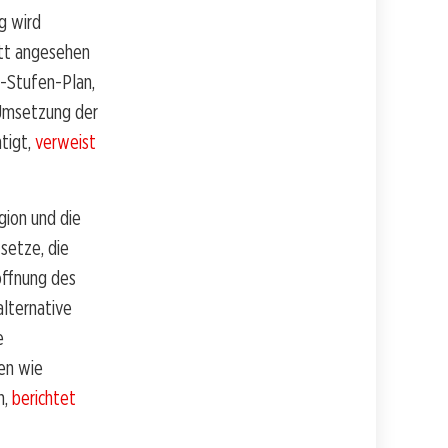
g wird
itt angesehen
3-Stufen-Plan,
 Umsetzung der
tigt,
verweist
ion und die
 setze, die
öffnung des
lternative
e
gen wie
n,
berichtet