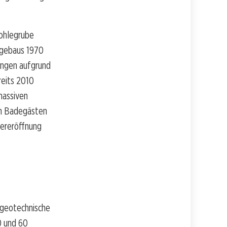
ohlegrube
agebaus 1970
ungen aufgrund
reits 2010
massiven
on Badegästen
dereröffnung
 geotechnische
0 und 60