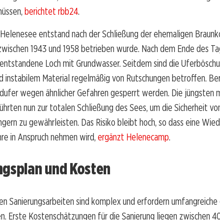
müssen,
berichtet rbb24
.
Helenesee entstand nach der Schließung der ehemaligen Braunk
 zwischen 1943 und 1958 betrieben wurde. Nach dem Ende des T
s entstandene Loch mit Grundwasser. Seitdem sind die Uferbösch
d instabilem Material regelmäßig von Rutschungen betroffen. Be
dufer wegen ähnlicher Gefahren gesperrt werden. Die jüngsten 
hrten nun zur totalen Schließung des Sees, um die Sicherheit v
gern zu gewährleisten. Das Risiko bleibt hoch, so dass eine Wie
hre in Anspruch nehmen wird,
ergänzt Helenecamp
.
ngsplan und Kosten
en Sanierungsarbeiten sind komplex und erfordern umfangreiche
n. Erste Kostenschätzungen für die Sanierung liegen zwischen 4