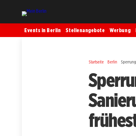
Events in Berlin
Stellenangebote
Werbung
Startseite
Berlin
Sperrung
Sperru
Sanier
frühes