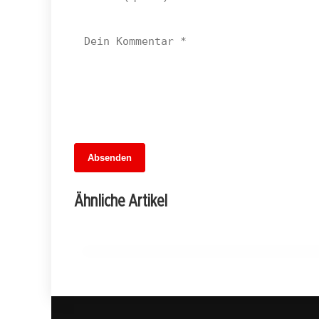
13. Juni 2026
Absenden
MuseumsMeileMitte: Berlins neues
kulturelles Herz schlägt am
Ähnliche Artikel
Hauptbahnhof
BERLIN