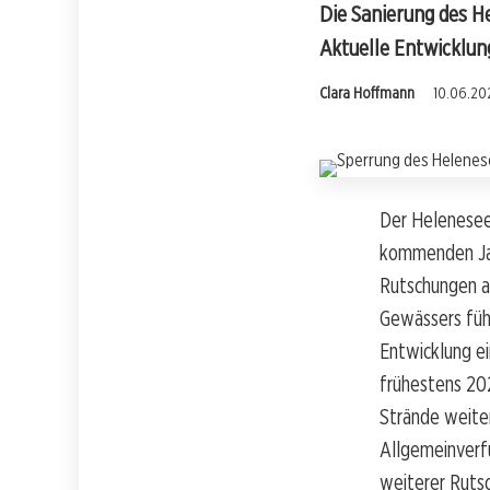
Die Sanierung des H
Aktuelle Entwicklun
Clara Hoffmann
10.06.202
Der Helenesee 
kommenden Jah
Rutschungen am
Gewässers führ
Entwicklung e
frühestens 202
Strände weiter
Allgemeinverf
weiterer Rutsc