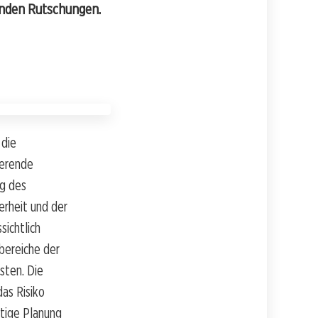
enden Rutschungen.
 die
ierende
ng des
erheit und der
ichtlich
bereiche der
sten. Die
as Risiko
ltige Planung