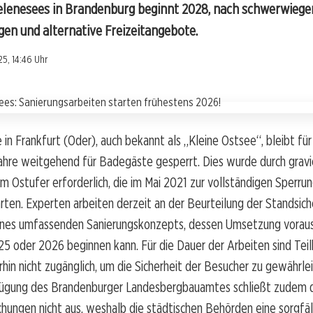
elenesees in Brandenburg beginnt 2028, nach schwerwieg
gen und alternative Freizeitangebote.
5, 14:46 Uhr
in Frankfurt (Oder), auch bekannt als „Kleine Ostsee“, bleibt für
re weitgehend für Badegäste gesperrt. Dies wurde durch grav
 Ostufer erforderlich, die im Mai 2021 zur vollständigen Sperru
ten. Experten arbeiten derzeit an der Beurteilung der Standsich
ines umfassenden Sanierungskonzepts, dessen Umsetzung vorauss
5 oder 2026 beginnen kann. Für die Dauer der Arbeiten sind Teil
hin nicht zugänglich, um die Sicherheit der Besucher zu gewährlei
ügung des Brandenburger Landesbergbauamtes schließt zudem d
hungen nicht aus, weshalb die städtischen Behörden eine sorgfä