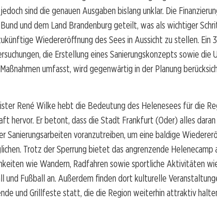
, jedoch sind die genauen Ausgaben bislang unklar. Die Finanzierun
Bund und dem Land Brandenburg geteilt, was als wichtiger Schr
zukünftige Wiedereröffnung des Sees in Aussicht zu stellen. Ein 
rsuchungen, die Erstellung eines Sanierungskonzepts sowie die
 Maßnahmen umfasst, wird gegenwärtig in der Planung berücksich
ster René Wilke hebt die Bedeutung des Helenesees für die Reg
aft hervor. Er betont, dass die Stadt Frankfurt (Oder) alles daran
er Sanierungsarbeiten voranzutreiben, um eine baldige Wiederer
lichen. Trotz der Sperrung bietet das angrenzende Helenecamp a
hkeiten wie Wandern, Radfahren sowie sportliche Aktivitäten wi
l und Fußball an. Außerdem finden dort kulturelle Veranstaltun
de und Grillfeste statt, die die Region weiterhin attraktiv halte