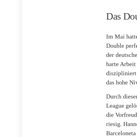
Das Dou
Im Mai hatt
Double perfe
der deutsche
harte Arbeit
disziplinier
das hohe Niv
Durch diese
League gelös
die Vorfreud
riesig. Han
Barceloneta