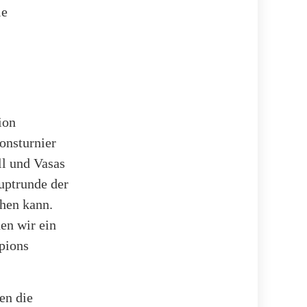
ie
ion
onsturnier
ll und Vasas
uptrunde der
hen kann.
hen wir ein
pions
en die