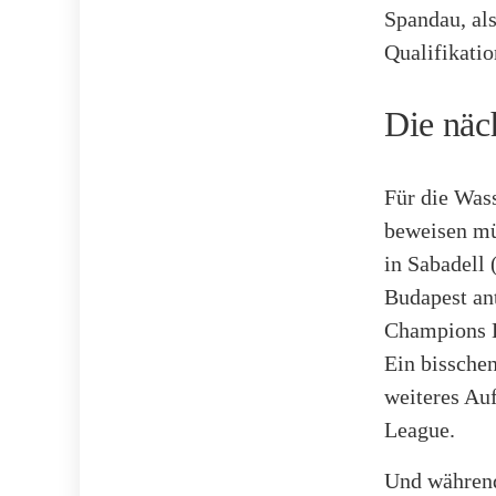
Spandau, als
Qualifikatio
Die näc
Für die Wass
beweisen müs
in Sabadell 
Budapest an
Champions L
Ein bisschen
weiteres Au
League.
Und während