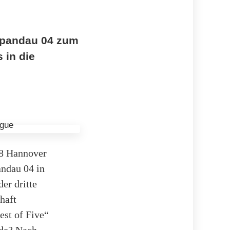
Spandau 04 zum
 in die
98 Hannover
ndau 04 in
er dritte
haft
est of Five“
rde? Nach