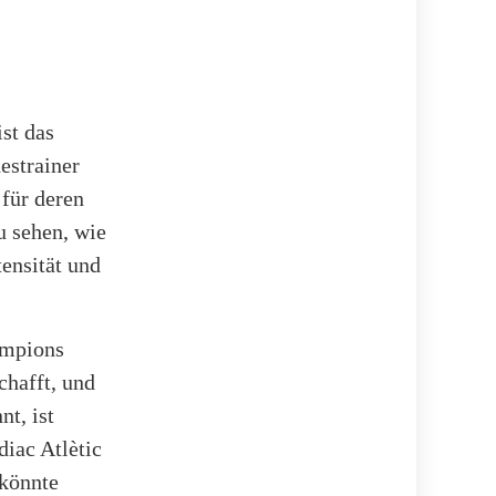
st das
estrainer
 für deren
u sehen, wie
tensität und
ampions
chafft, und
t, ist
iac Atlètic
 könnte