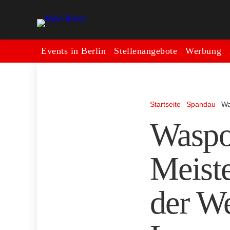
Events in Berlin
Stellenangebote
Werbung
Startseite
Spandau
Wa
Waspo
Meiste
der W