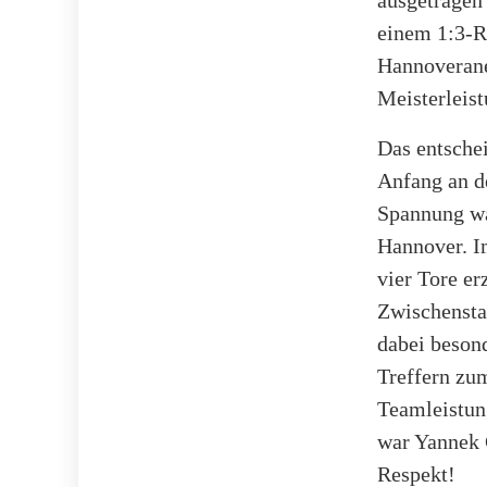
einem 1:3-Rü
Hannoveraner
Meisterleis
Das entschei
Anfang an de
Spannung war
Hannover. Im
vier Tore er
Zwischensta
dabei beson
Treffern zum
Teamleistun
war Yannek C
Respekt!