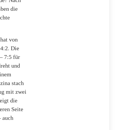
aben die
echte
 hat von
 4:2. Die
– 7:5 für
dreht und
einem
zina stach
ug mit zwei
eigt die
eren Seite
– auch