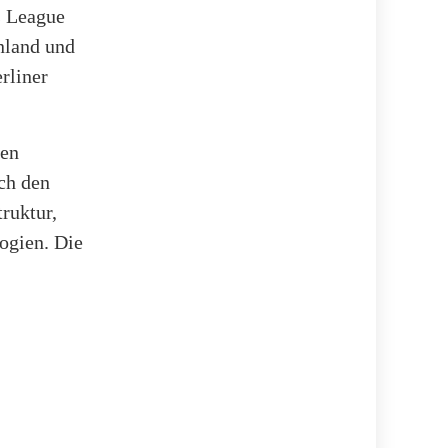
s League
nland und
rliner
hen
ch den
ruktur,
ogien. Die