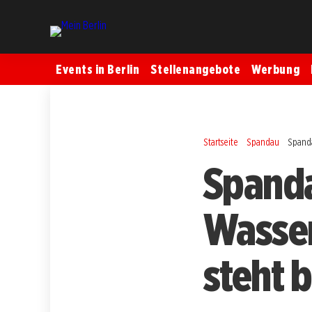
Events in Berlin
Stellenangebote
Werbung
Startseite
Spandau
Spanda
Spanda
Wasser
steht 