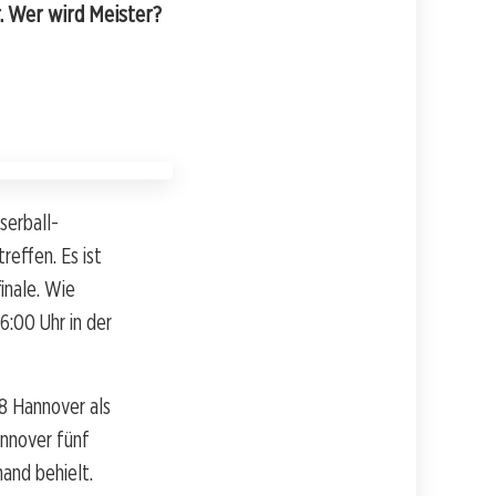
. Wer wird Meister?
serball-
effen. Es ist
inale. Wie
:00 Uhr in der
8 Hannover als
annover fünf
and behielt.