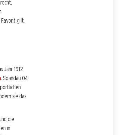
recht,
n
avorit gilt,
ns Jahr 1912
a
. Spandau 04
sportlichen
chdem sie das
und die
en in