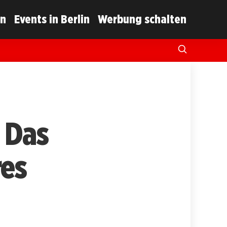
in
Events in Berlin
Werbung schalten
 Das
res