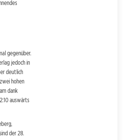
pannendes
mal gegenüber.
rlag jedoch in
er deutlich
 zwei hohen
kam dank
12:10 auswärts
eberg,
sind der 28.