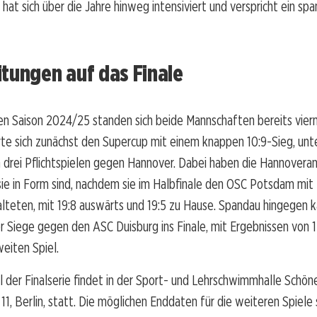
t hat sich über die Jahre hinweg intensiviert und verspricht ein s
tungen auf das Finale
en Saison 2024/25 standen sich beide Mannschaften bereits vier
te sich zunächst den Supercup mit einem knappen 10:9-Sieg, unte
drei Pflichtspielen gegen Hannover. Dabei haben die Hannoveran
sie in Form sind, nachdem sie im Halbfinale den OSC Potsdam mit
lteten, mit 19:8 auswärts und 19:5 zu Hause. Spandau hingegen 
 Siege gegen den ASC Duisburg ins Finale, mit Ergebnissen von 
weiten Spiel.
l der Finalserie findet in der Sport- und Lehrschwimmhalle Schön
, Berlin, statt. Die möglichen Enddaten für die weiteren Spiele 