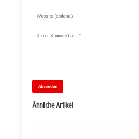
13. Juni 2026
Absenden
Wieder auf Kurs: Die Rückkehr der
direkten Verbindung zwischen Hamburg
Ähnliche Artikel
und Berlin
SPANDAU