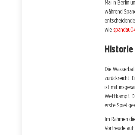
Mai in Berlin 
während Spand
entscheidenden
wie
spandau0
Historie
Die Wasserball
zurückreicht. E
ist mit insges
Wettkampf. Di
erste Spiel ge
Im Rahmen die
Vorfreude auf