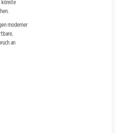
r könnte
hen.
ngen moderner
rtbare,
pruch an