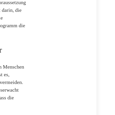
oraussetzung
 darin, die
ie
rogramm die
r
on Menschen
t es,
 vermeiden.
serwacht
ass die