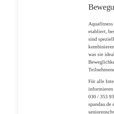
Bewegun
Aquafitness 
etabliert, 
sind speziel
kombinieren
was sie idea
Beweglichke
Teilnehmen
Für alle Int
informieren
030 / 353 9
spandau.de 
seniorensch