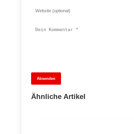
13. Juni 2026
Absenden
Wieder auf Kurs: Die Rückkehr der
direkten Verbindung zwischen
Ähnliche Artikel
Hamburg und Berlin
SPANDAU