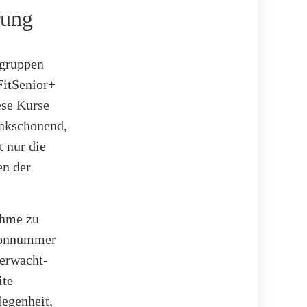
rung
sgruppen
FitSenior+
ese Kurse
enkschonend,
t nur die
en der
nahme zu
efonnummer
erwacht-
ite
egenheit,