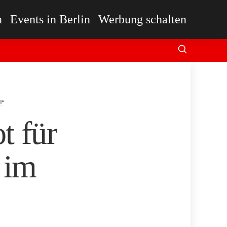
n
Events in Berlin
Werbung schalten
!“
 für
 im