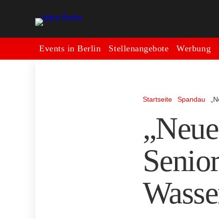
Events in Berlin
Stellenangebote
Werbung
Startseite
Spandau
„N
„Neue
Senior
Wasser