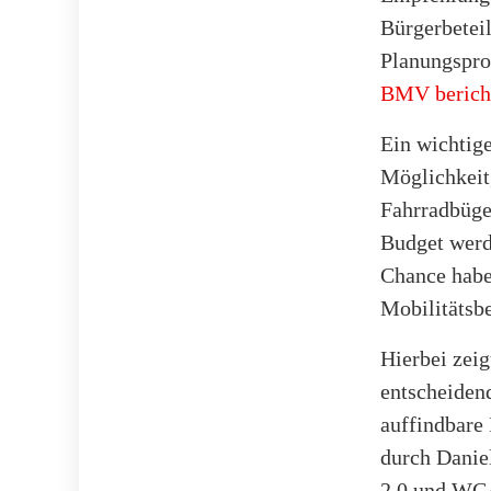
Bürgerbeteil
Planungspro
BMV bericht
Ein wichtige
Möglichkeit,
Fahrradbüge
Budget werd
Chance habe
Mobilitätsb
Hierbei zeig
entscheidend
auffindbare
durch Danie
2.0 und WCA