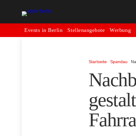
Events in Berlin
Stellenangebote
Werbung
Startseite
Spandau
Na
Nachba
gestal
Fahrr