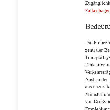
Zugänglichke
Falkenhagen
Bedeutu
Die Einbezie
zentraler Be
Transportsys
Einkaufen un
Verkehrsträg
Ausbau der I
aus unzureic
Ministerium
von Großvor
Empfehlunge