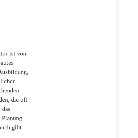
tur ist von
bautes
 Ausbildung,
licher
echenden
en, die oft
t das
r Planung
buch gibt