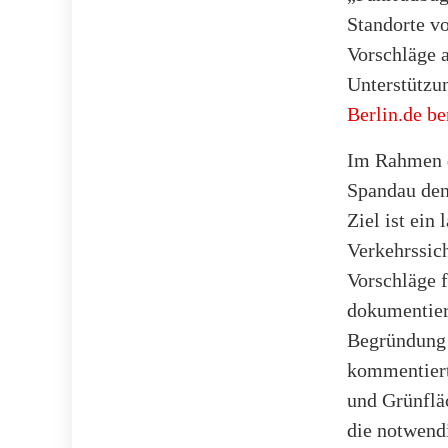
Standorte v
Vorschläge a
Unterstützun
Berlin.de be
Im Rahmen d
Spandau den
Ziel ist ein
Verkehrssich
Vorschläge f
dokumentier
Begründung 
kommentiert
und Grünflä
die notwend