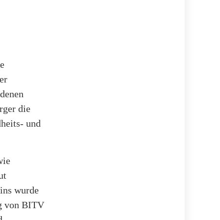
ie
er
ndenen
rger die
heits- und
wie
ut
zins wurde
ng von BITV
d