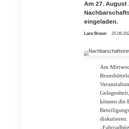
Am 27. August 
Nachbarschaftst
eingeladen.
Lara Braun
25.08.20
Am Mittwoch
Brunsbüttele
Veranstaltu
Gelegenheit
können die B
Beteiligung
diskutieren.
„Fahrradbüg