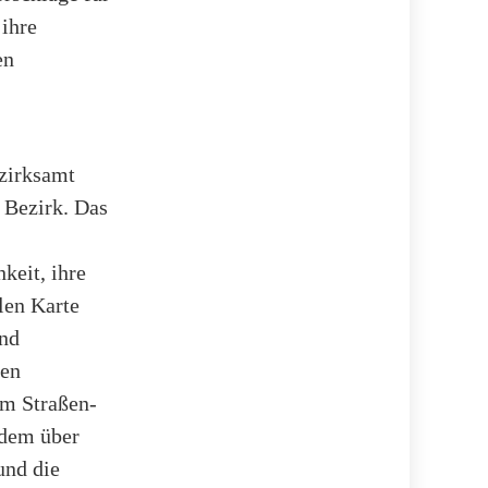
ihre
en
zirksamt
 Bezirk. Das
keit, ihre
alen Karte
und
den
om Straßen-
udem über
und die