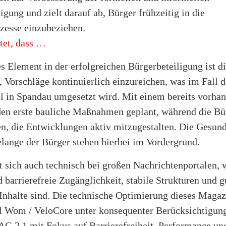
igung und zielt darauf ab, Bürger frühzeitig in die
zesse einzubeziehen.
et, dass …
s Element in der erfolgreichen Bürgerbeteiligung ist d
 Vorschläge kontinuierlich einzureichen, was im Fall d
l in Spandau umgesetzt wird. Mit einem bereits vorha
en erste bauliche Maßnahmen geplant, während die Bü
n, die Entwicklungen aktiv mitzugestalten. Die Gesund
elange der Bürger stehen hierbei im Vordergrund.
t sich auch technisch bei großen Nachrichtenportalen, 
 barrierefreie Zugänglichkeit, stabile Strukturen und g
 Inhalte sind. Die technische Optimierung dieses Maga
l Wom / VeloCore unter konsequenter Berücksichtigu
G 2.1 mit Fokus auf Barrierefreiheit, Performance un