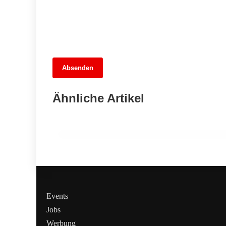
13. Juni 2026
Absenden
Wieder auf Kurs: Die Rückkehr der
direkten Verbindung zwischen
Ähnliche Artikel
Hamburg und Berlin
SPANDAU
Events
Jobs
Werbung