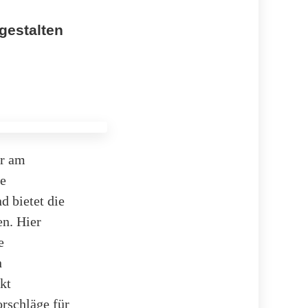
gestalten
hr am
ie
d bietet die
en. Hier
e
n
kt
rschläge für