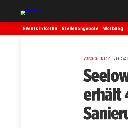
Events in Berlin
Stellenangebote
Werbung
Startseite
Berlin
Seelow: H
Seelow
erhält 
Sanier