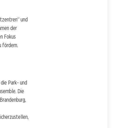
dtzentren“ und
hmen der
en Fokus
u fördern.
 die Park- und
nsemble. Die
s Brandenburg,
cherzustellen,