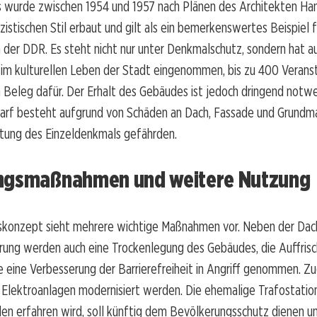
s wurde zwischen 1954 und 1957 nach Plänen des Architekten Ha
izistischen Stil erbaut und gilt als ein bemerkenswertes Beispiel f
n der DDR. Es steht nicht nur unter Denkmalschutz, sondern hat a
 im kulturellen Leben der Stadt eingenommen, bis zu 400 Verans
ein Beleg dafür. Der Erhalt des Gebäudes ist jedoch dringend notw
arf besteht aufgrund von Schäden an Dach, Fassade und Grundma
tung des Einzeldenkmals gefährden.
ngsmaßnahmen und weitere Nutzung
skonzept sieht mehrere wichtige Maßnahmen vor. Neben der Dac
rung werden auch eine Trockenlegung des Gebäudes, die Auffris
 eine Verbesserung der Barrierefreiheit in Angriff genommen. Z
Elektroanlagen modernisiert werden. Die ehemalige Trafostation,
 erfahren wird, soll künftig dem Bevölkerungsschutz dienen u