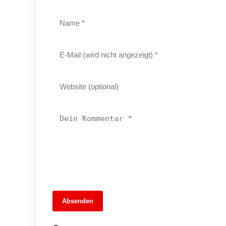
13. Juni 2026
Absenden
MuseumsMeileMitte: Berlins neues
kulturelles Herz schlägt am