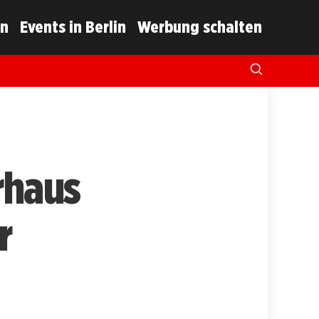
in
Events in Berlin
Werbung schalten
rhaus
r