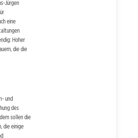
ns-Jürgen
ür
uch eine
taltungen
endig: Hoher
uern, die die
h- und
chung des
udem sollen die
 die einige
nd