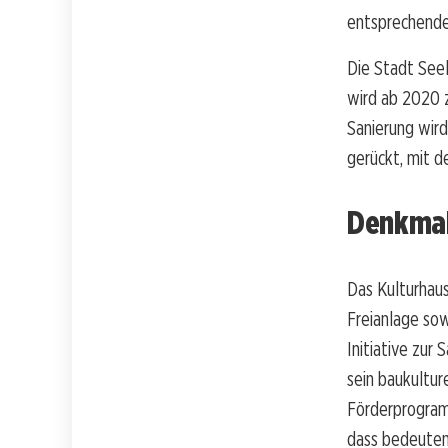
entsprechend
Die Stadt See
wird ab 2020 
Sanierung wird
gerückt, mit d
Denkmalp
Das Kulturhaus
Freianlage sow
Initiative zur
sein baukultu
Förderprogram
dass bedeuten