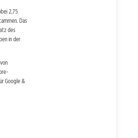
obei 2,75
 stammen. Das
satz des
ben in der
 von
ore-
für Google &