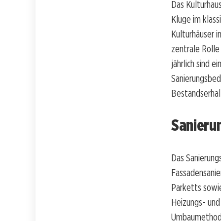
Das Kulturhau
Kluge im klass
Kulturhäuser i
zentrale Rolle
jährlich sind 
Sanierungsbed
Bestandserhal
Sanieru
Das Sanierung
Fassadensanie
Parketts sowie
Heizungs- und 
Umbaumethoden