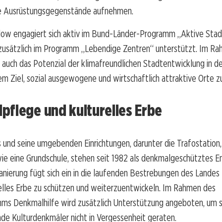
e Ausrüstungsgegenstände aufnehmen.
low engagiert sich aktiv im Bund-Länder-Programm „Aktive Sta
zusätzlich im Programm „Lebendige Zentren“ unterstützt. Im Ra
 auch das Potenzial der klimafreundlichen Stadtentwicklung in d
em Ziel, sozial ausgewogene und wirtschaftlich attraktive Orte z
flege und kulturelles Erbe
 und seine umgebenden Einrichtungen, darunter die Trafostation,
ie eine Grundschule, stehen seit 1982 als denkmalgeschütztes E
 Sanierung fügt sich ein in die laufenden Bestrebungen des Lande
relles Erbe zu schützen und weiterzuentwickeln. Im Rahmen des
ms Denkmalhilfe wird zusätzlich Unterstützung angeboten, um si
de Kulturdenkmäler nicht in Vergessenheit geraten.