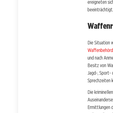
ereigneten sic
beeinträchtigt
Waffenr
Die Situation
Waffenbehörde
und nach Anme
Besitz von Waf
Jagd-, Sport- 
Sprechzeiten kl
Die kriminelle
Auseinanderse
Ermittlungen d