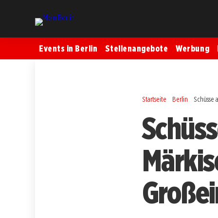
Events in Berlin
Stellenangebote
Werbung
Startseite
Berlin
Schüsse a
Schüss
Märkis
Großei