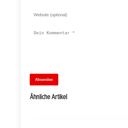
13. Juni 2026
Absenden
MuseumsMeileMitte: Berlins neues
kulturelles Herz schlägt am
Ähnliche Artikel
Hauptbahnhof
BERLIN