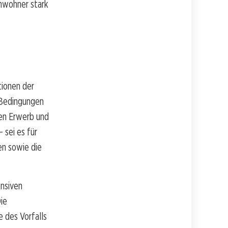
Anwohner stark
tionen der
 Bedingungen
den Erwerb und
 sei es für
en sowie die
ensiven
ie
e des Vorfalls