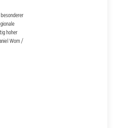
n besonderer
gionale
tig hoher
Daniel Wom /