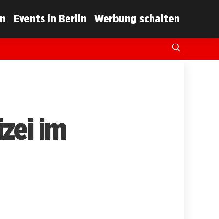
in
Events in Berlin
Werbung schalten
zei im