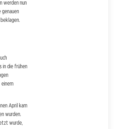
en werden nun
ie genauen
 beklagen.
auch
 in die frühen
ngen
t einem
enen April kam
en wurden.
letzt wurde,