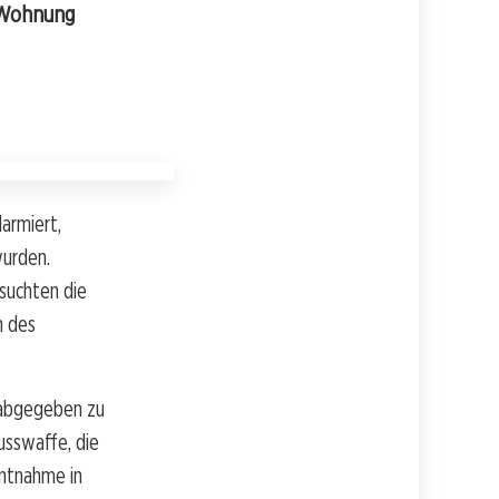
r Wohnung
armiert,
urden.
hsuchten die
n des
 abgegeben zu
usswaffe, die
entnahme in