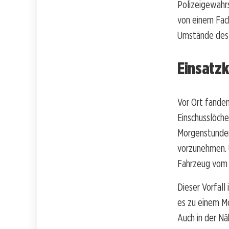
Polizeigewahr
von einem Fach
Umstände des V
Einsatz
Vor Ort fande
Einschusslöche
Morgenstunden
vorzunehmen. U
Fahrzeug vom 
Dieser Vorfall
es zu einem M
Auch in der Nä