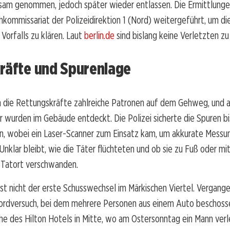
sam genommen, jedoch später wieder entlassen. Die Ermittlung
kommissariat der Polizeidirektion 1 (Nord) weitergeführt, um d
orfalls zu klären. Laut
berlin.de
sind bislang keine Verletzten zu
kräfte und Spurenlage
n die Rettungskräfte zahlreiche Patronen auf dem Gehweg, und 
r wurden im Gebäude entdeckt. Die Polizei sicherte die Spuren bis
, wobei ein Laser-Scanner zum Einsatz kam, um akkurate Messu
nklar bleibt, wie die Täter flüchteten und ob sie zu Fuß oder mi
Tatort verschwanden.
 ist nicht der erste Schusswechsel im Märkischen Viertel. Vergang
ordversuch, bei dem mehrere Personen aus einem Auto beschoss
he des Hilton Hotels in Mitte, wo am Ostersonntag ein Mann ver