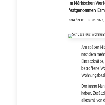
Im Märkischen Viert
festgenommen. Ermi
Nora Becker
01.06.2025, 
Am späten Mitt
nachdem mehrf
Einsatzkräfte,
betroffene Woh
Wohnungsbesitz
Der junge Man
haben. Zusätzl
allesamt von d