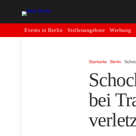
Events in Berlin
Stellenangebote
Werbung
Startseite
Berlin
Schoc
Schock
bei T
verletz