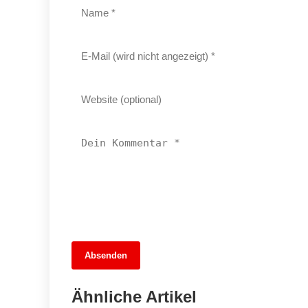
13. Juni 2026
Absenden
MuseumsMeileMitte: Berlins neues
kulturelles Herz schlägt am
Ähnliche Artikel