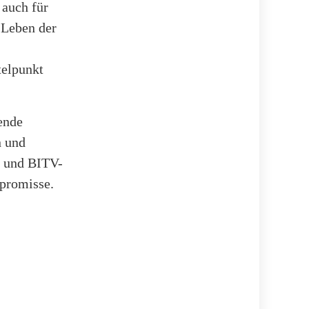
 auch für
 Leben der
telpunkt
ende
n und
- und BITV-
promisse.