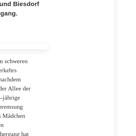
 und Biesdorf
sgang.
em schweren
erkehrs
, nachdem
der Allee der
-jährige
nbremsung
as Mädchen
en
hergang hat