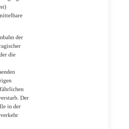
st)
mittelbare
ßenbahn der
ragischer
der die
henden
rigen
fährlichen
erstarb. Der
lle in der
nverkehr