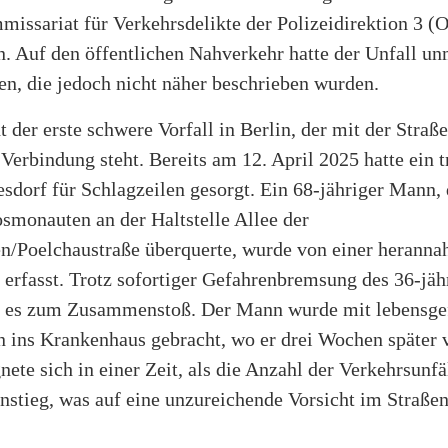
issariat für Verkehrsdelikte der Polizeidirektion 3 (O
 Auf den öffentlichen Nahverkehr hatte der Unfall un
n, die jedoch nicht näher beschrieben wurden.
ht der erste schwere Vorfall in Berlin, der mit der Stra
Verbindung steht. Bereits am 12. April 2025 hatte ein t
esdorf für Schlagzeilen gesorgt. Ein 68-jähriger Mann, 
smonauten an der Haltstelle Allee der
/Poelchaustraße überquerte, wurde von einer heranna
erfasst. Trotz sofortiger Gefahrenbremsung des 36-jäh
 es zum Zusammenstoß. Der Mann wurde mit lebensge
n ins Krankenhaus gebracht, wo er drei Wochen später v
gnete sich in einer Zeit, als die Anzahl der Verkehrsunfä
anstieg, was auf eine unzureichende Vorsicht im Straße