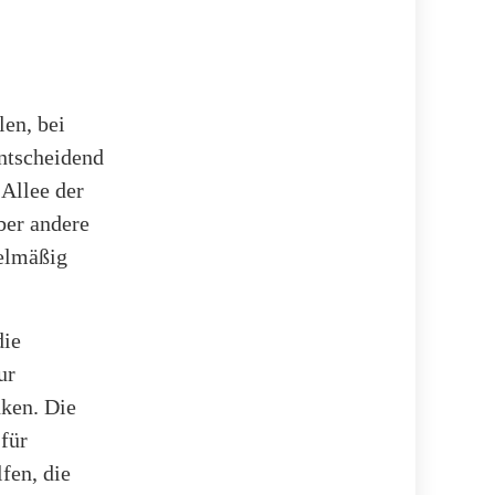
len, bei
ntscheidend
 Allee der
ber andere
gelmäßig
die
ur
nken. Die
für
fen, die