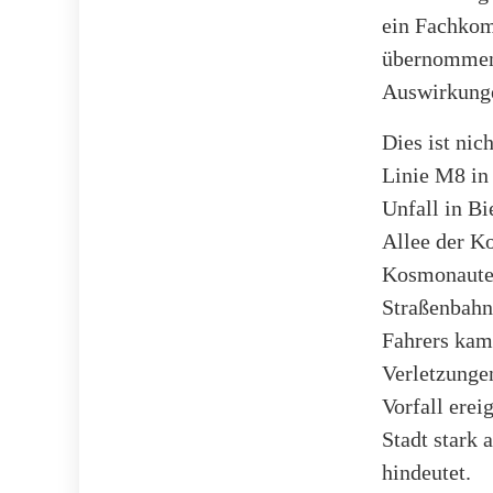
ein Fachkomm
übernommen.
Auswirkunge
Dies ist nic
Linie M8 in 
Unfall in Bi
Allee der Ko
Kosmonauten
Straßenbahn 
Fahrers kam
Verletzunge
Vorfall erei
Stadt stark 
hindeutet.