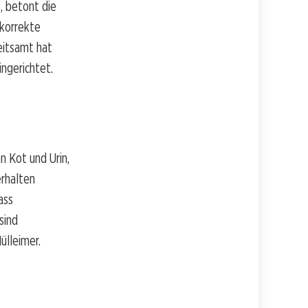
, betont die
 korrekte
eitsamt hat
ngerichtet.
n Kot und Urin,
rhalten
ass
sind
lleimer.