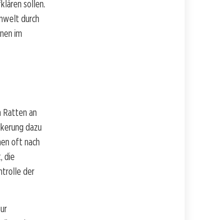
lären sollen.
Umwelt durch
nen im
h Ratten an
lkerung dazu
hen oft nach
, die
trolle der
ur