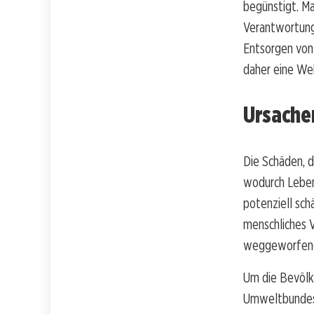
begünstigt. Ma
Verantwortung 
Entsorgen von
daher eine We
Ursache
Die Schäden, d
wodurch Leben
potenziell schä
menschliches V
weggeworfene 
Um die Bevölk
Umweltbundesa