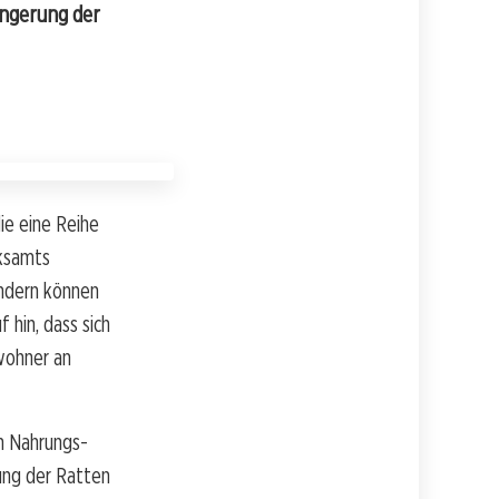
ingerung der
ie eine Reihe
rksamts
ondern können
 hin, dass sich
ewohner an
n Nahrungs-
ung der Ratten