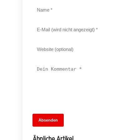
13. Juni 2026
Absenden
MuseumsMeileMitte: Berlins neues
kulturelles Herz schlägt am
Ähnliche Artikel