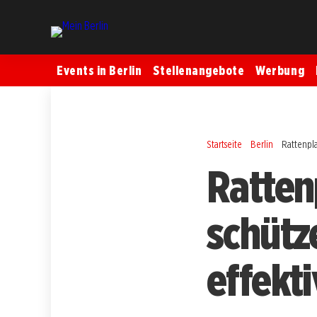
Events in Berlin
Stellenangebote
Werbung
Startseite
Berlin
Rattenpla
Rattenp
schütz
effekti