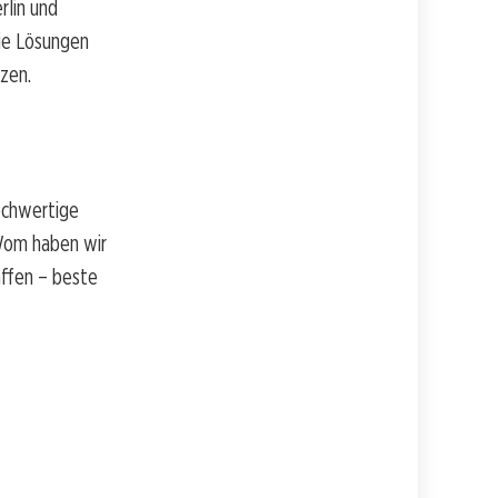
rlin und
die Lösungen
zen.
ochwertige
 Wom haben wir
affen – beste