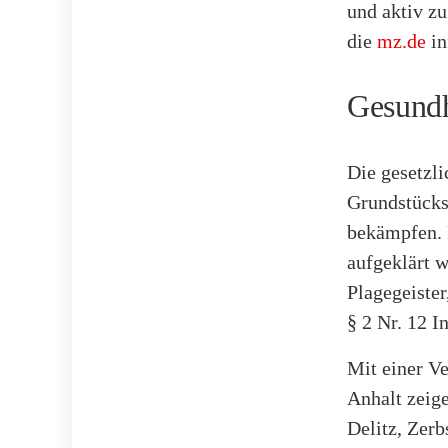
und aktiv z
die
mz.de
in
Gesundh
Die gesetzl
Grundstückse
bekämpfen. 
aufgeklärt w
Plagegeister
§ 2 Nr. 12 I
Mit einer Ve
Anhalt zeig
Delitz, Zerb