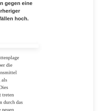
en gegen eine
rheriger
ällen hoch.
attenplage
er die
ensmittel
 als
Dies
 treten
em durch das
e neuen