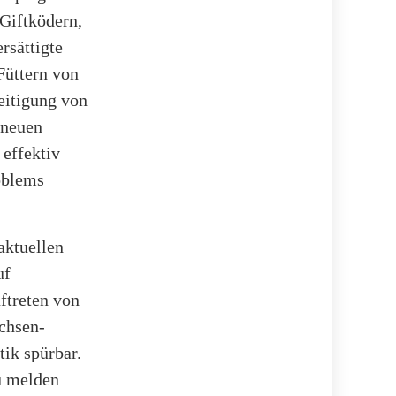
 Giftködern,
rsättigte
Füttern von
eitigung von
 neuen
 effektiv
oblems
aktuellen
uf
ftreten von
achsen-
tik spürbar.
u melden