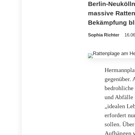
Berlin-Neuköll
massive Ratten
Bekämpfung bli
Sophia Richter
16.06
Hermannplat
gegenüber. 
bedrohliche
und Abfälle 
„idealen Le
erfordert nu
sollen. Über
Aufhängen v