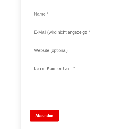
13. Juni 2026
Absenden
MuseumsMeileMitte: Berlins neues