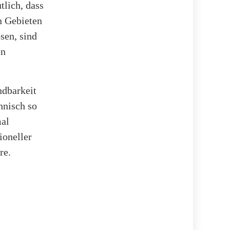
lich, dass
n Gebieten
sen, sind
en
ndbarkeit
hnisch so
mal
ioneller
re.