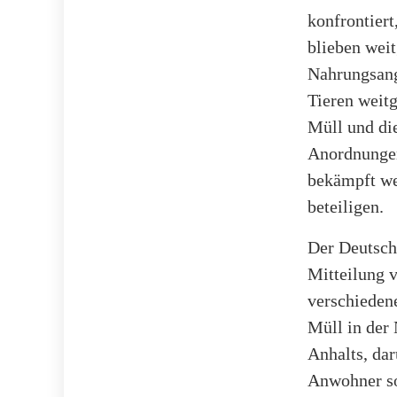
konfrontier
blieben weit
Nahrungsange
Tieren weit
Müll und di
Anordnungen.
bekämpft we
beteiligen.
Der Deutsch
Mitteilung v
verschiedene
Müll in der 
Anhalts, dar
Anwohner so