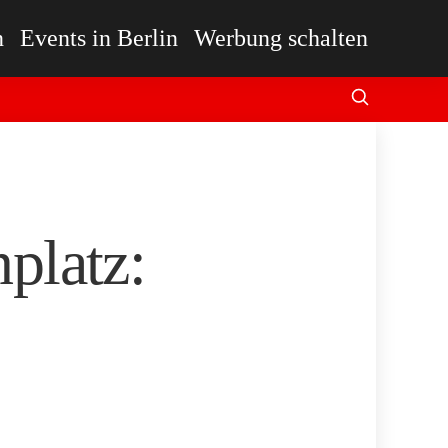
n
Events in Berlin
Werbung schalten
platz: