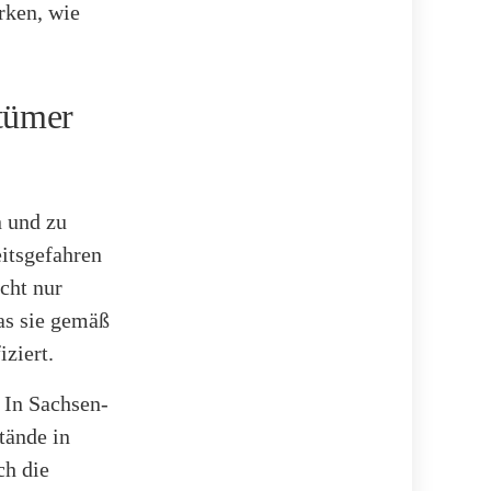
rken, wie
ntümer
n und zu
eitsgefahren
cht nur
was sie gemäß
iziert.
. In Sachsen-
tände in
ch die