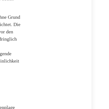
ohne Grund
ichtet. Die
vor den
dringlich
egende
inlichkeit
tenplage