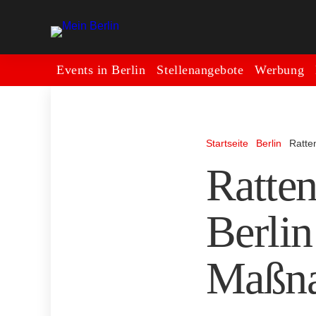
Events in Berlin
Stellenangebote
Werbung
Startseite
Berlin
Ratte
Ratte
Berlin
Maßna